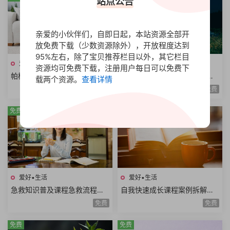
站点公告
亲爱的小伙伴们，自即日起，本站资源全部开
放免费下载（少数资源除外），开放程度达到
95%左右，除了宝贝推荐栏目以外，其它栏目
爱好•生活
爱好•生活
资源均可免费下载，注册用户每日可以免费下
帕梅拉健身课程全集热身运动
尊巴热舞减脂课程全身燃脂美
载两个资源。
查看详情
全身训练腹部训练臀腿训练舞
胸塑型缩腰平腹提臀塑腿Zumb
免费
免费
蹈系列瑜伽系列
a极速减脂12课时
免费
免费
爱好•生活
爱好•生活
急救知识普及课程急救流程心
自我快速成长课程案例拆解职
肺复苏哮喘发作止血包扎急性
场学习生活场景高效成长方法
免费
免费
腹痛急救技能
论个人竞争力
免费
免费