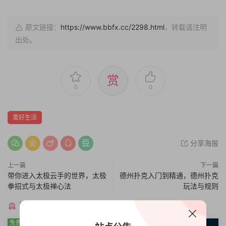
原文链接：
https://www.bbfx.cc/2298.html
，转载请注明
出处。
赏
0
0
爱好生活
分享海报
上一篇
下一篇
带你进入太极云手的世界，太极
德州扑克入门到精通，德州扑克
拳招式与太极禅心法
玩法与规则
猜你喜欢
免费
免费