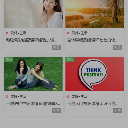
爱好•生活
爱好•生活
和弦色彩编配课程经验之谈伴
吉他弹唱高级课程七七口诀音
奏方法高级和弦编曲解析扒谱
程推算简谱视唱和弦构成音阶
免费
免费
思路7课时
练习旋律和弦54课时
免费
免费
爱好•生活
爱好•生活
吉他进阶中级课程音程视唱D调
吉他入门初级课程认识吉他调
和弦靠弦练习扫弦基础强五和
音调弦E调音阶弹唱练习基础乐
免费
免费
弦转位和弦14课时
理空弦弹唱20课时