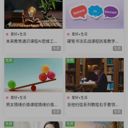
爱好•生活
爱好•生活
未来教育通识课程AI思维工程
硬笔书法实战课程执笔教学基
思维系统思维美学思维熵增思
本笔画偏旁部首间架结构例字
免费
免费
维哲学思维概率思维51课时
练习250课时+控笔课件
免费
免费
爱好•生活
爱好•生活
男女情绪价值课程情绪价值需
吉他扫弦系列教程右手要领变
求情绪价值类型情绪价值实例
速练习右手切音左手切音组合
免费
免费
思维方式差异10课时
练习12课时
免费
免费