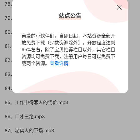
78、如何对付小人.mp3
站点公告
79、送礼禁忌案例.mp3
80、领导的五大忌讳.mp3
亲爱的小伙伴们，自即日起，本站资源全部开
放免费下载（少数资源除外），开放程度达到
81、情商.mp3
95%左右，除了宝贝推荐栏目以外，其它栏目
资源均可免费下载，注册用户每日可以免费下
82、哪些饭局别参加.mp3
载两个资源。
查看详情
83、为什么庸人能当领导.mp3
84、和领导说话的艺术.mp3
85、工作中得罪人的代价.mp3
86、口才三绝.mp3
87、老实人的下场.mp3