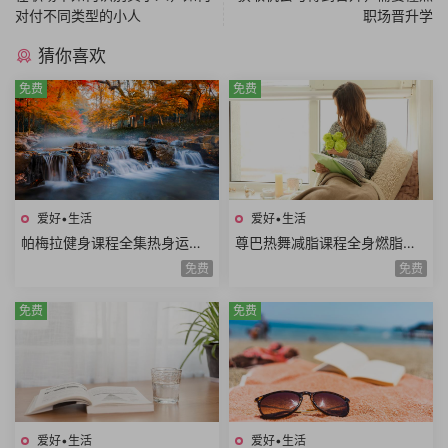
对付不同类型的小人
职场晋升学
猜你喜欢
免费
免费
爱好•生活
爱好•生活
帕梅拉健身课程全集热身运动
尊巴热舞减脂课程全身燃脂美
全身训练腹部训练臀腿训练舞
胸塑型缩腰平腹提臀塑腿Zumb
免费
免费
蹈系列瑜伽系列
a极速减脂12课时
免费
免费
爱好•生活
爱好•生活