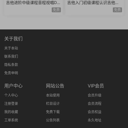
吉他进阶中级课程音程视唱D调
吉他入门初级课程认识吉他调
和弦靠弦练习扫弦基础强五和
音调弦E调音阶弹唱练习基础乐
免费
免费
弦转位和弦14课时
理空弦弹唱20课时
关于我们
关于本站
联系我们
隐私条款
免责申明
用户中心
网站公告
VIP会员
个人中心
本站使用
会员升级
注册登录
栏目设计
会员流程
我的收藏
免费下载
会员权益
工单系统
公告列表
永久地址