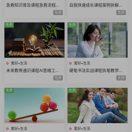
急救知识普及课程急救流程心
自我快速成长课程案例拆解职
肺复苏哮喘发作止血包扎急性
场学习生活场景高效成长方法
免费
免费
腹痛急救技能
论个人竞争力
免费
免费
爱好•生活
爱好•生活
未来教育通识课程AI思维工程
硬笔书法实战课程执笔教学基
思维系统思维美学思维熵增思
本笔画偏旁部首间架结构例字
免费
免费
维哲学思维概率思维51课时
练习250课时+控笔课件
免费
免费
爱好•生活
爱好•生活