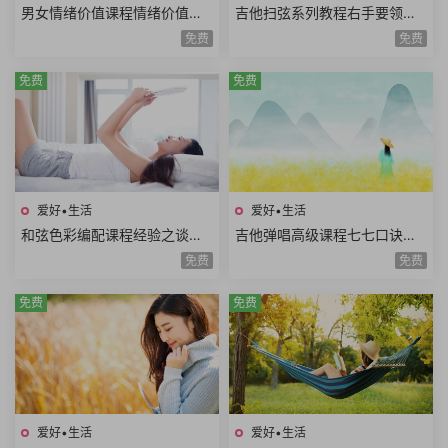
男女情绪价值课程情绪价值需
吉他扫弦系列教程右手要领变
求情绪价值类型情绪价值实例
速练习右手切音左手切音组合
免费
免费
思维方式差异10课时
练习12课时
免费
免费
爱好•生活
爱好•生活
和弦色彩编配课程经验之谈伴
吉他弹唱高级课程七七口诀音
奏方法高级和弦编曲解析扒谱
程推算简谱视唱和弦构成音阶
免费
免费
思路7课时
练习旋律和弦54课时
免费
免费
爱好•生活
爱好•生活