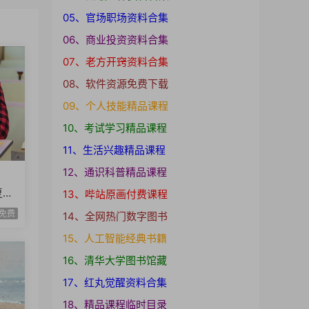
05、官场职场资料合集
06、商业投资资料合集
07、老方开窍资料合集
08、软件资源免费下载
09、个人技能精品课程
10、考试学习精品课程
11、生活兴趣精品课程
12、通识科普精品课程
复苏
13、哔站原画付费课程
技能
免费
14、全网热门数字图书
15、人工智能经典书籍
16、清华大学图书馆藏
17、红丸觉醒资料合集
18、精品课程临时目录