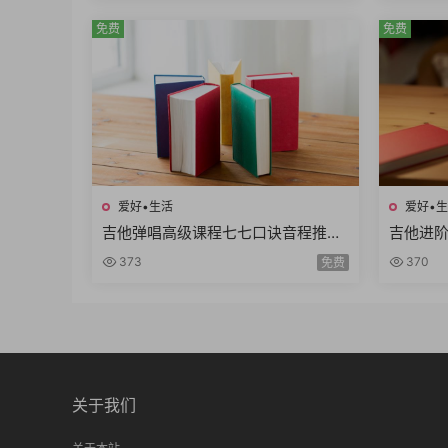
免费
免费
爱好•生活
爱好•
吉他弹唱高级课程七七口诀音程推算
吉他进阶
简谱视唱和弦构成音阶练习旋律和弦
靠弦练
373
370
免费
54课时
14课时
关于我们