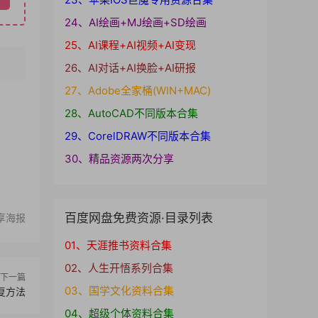
24、AI绘画+MJ绘画+SD绘画
25、AI课程+AI视频+AI变现
26、AI对话+AI换脸+AI研报
27、Adobe全家桶(WIN+MAC)
28、AutoCAD不同版本合集
29、CorelDRAW不同版本合集
30、精品资源两次分享
百度网盘免费资源·目录列表
享海报
01、天涯推书资料合集
02、人生开悟系列合集
下一篇
03、国学文化资料合集
复方法
04、超级个体资料合集