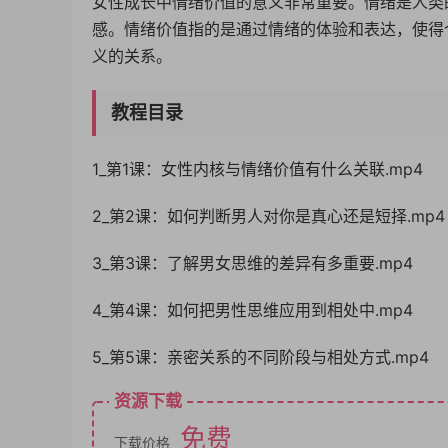
女性成长中情绪价值的意义非常重要。情绪是人类
感。情绪价值指的是通过情绪的体验和表达，使得
义的关系。
教程目录
1_第1课：女性内核与情绪价值有什么关联.mp4
2_第2课：如何判断男人对你是真心还是短择.mp4
3_第3课：了解男女思维的差异有多重要.mp4
4_第4课：如何把男性思维应用到相处中.mp4
5_第5课：亲密关系的不同阶段与相处方式.mp4
资源下载
免费
下载价格