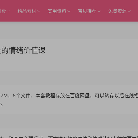
付费
精品素材
实用资料
宝贝推荐
免费资源
长的情绪价值课
.77M，5个文件。本套教程存放在百度网盘，可以转存以后在线
端。