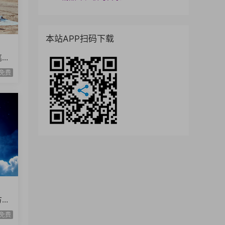
本站APP扫码下载
笔画
课时
免费
方法
免费