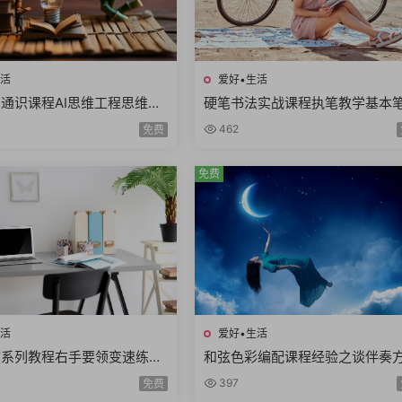
生活
爱好•生活
通识课程AI思维工程思维系
硬笔书法实战课程执笔教学基本
美学思维熵增思维哲学思维概
偏旁部首间架结构例字练习250
462
免费
1课时
+控笔课件
免费
生活
爱好•生活
弦系列教程右手要领变速练习
和弦色彩编配课程经验之谈伴奏
左手切音组合练习12课时
高级和弦编曲解析扒谱思路7课时
397
免费