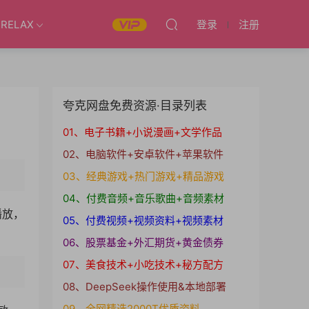
RELAX
登录
注册
夸克网盘免费资源·目录列表
01、电子书籍+小说漫画+文学作品
02、电脑软件+安卓软件+苹果软件
03、经典游戏+热门游戏+精品游戏
04、付费音频+音乐歌曲+音频素材
播放，
05、付费视频+视频资料+视频素材
06、股票基金+外汇期货+黄金债券
07、美食技术+小吃技术+秘方配方
08、DeepSeek操作使用&本地部署
09、全网精选2000T优质资料