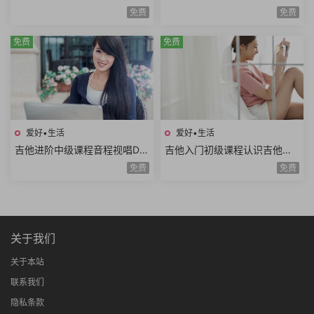
奏方法高级和弦编曲解析扒谱
程推算简谱视唱和弦构成音阶
免费
免费
思路7课时
练习旋律和弦54课时
免费
免费
爱好•生活
爱好•生活
吉他进阶中级课程音程视唱D调
吉他入门初级课程认识吉他调
和弦靠弦练习扫弦基础强五和
音调弦E调音阶弹唱练习基础乐
免费
免费
弦转位和弦14课时
理空弦弹唱20课时
关于我们
关于本站
联系我们
隐私条款