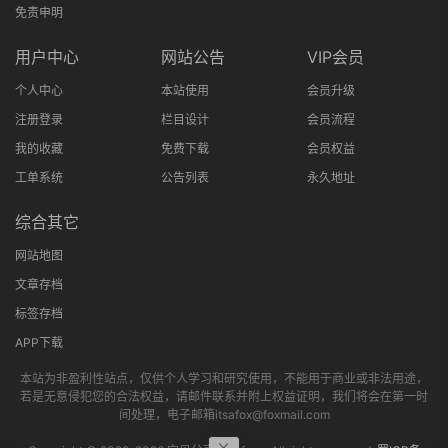
免责申明
用户中心
网站公告
VIP会员
个人中心
本站使用
会员升级
注册登录
栏目设计
会员流程
我的收藏
免费下载
会员权益
工单系统
公告列表
永久地址
综合其它
网站地图
文章存档
标签存档
APP下载
本站为非盈利性站点，仅供个人学习和研究使用，不能用于商业或非法用途，
若是无意侵犯您的合法权益，请邮件联系并附上权益证明，我们将会在第一时
间处理，电子邮箱itsafox@foxmail.com