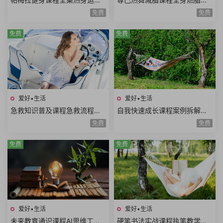
全身训练腹部训练臀腿训练舞
胸塑型缩腰平腹提臀塑腿Zumb
免费
免费
蹈系列瑜伽系列
a极速减脂12课时
免费
免费
爱好•生活
爱好•生活
急救知识普及课程急救流程心
自我快速成长课程案例拆解职
肺复苏哮喘发作止血包扎急性
场学习生活场景高效成长方法
免费
免费
腹痛急救技能
论个人竞争力
免费
免费
爱好•生活
爱好•生活
未来教育通识课程AI思维工程
硬笔书法实战课程执笔教学基