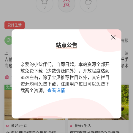
赏
0
0
爱好生活
分享海报
站点公告
上一篇
下一篇
吉他入门到即兴弹唱，吉他教学
面部拨筋养颜基本知识，手把手
亲爱的小伙伴们，自即日起，本站资源全部开
专题综合课
教你古法美颜术
放免费下载（少数资源除外），开放程度达到
猜你喜欢
95%左右，除了宝贝推荐栏目以外，其它栏目
资源均可免费下载，注册用户每日可以免费下
免费
免费
载两个资源。
查看详情
爱好•生活
爱好•生活
帕梅拉健身课程全集热身运动
尊巴热舞减脂课程全身燃脂美