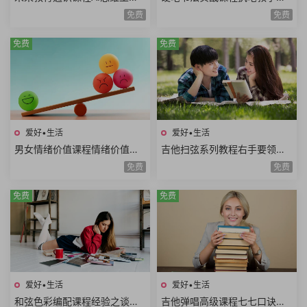
思维系统思维美学思维熵增思
本笔画偏旁部首间架结构例字
免费
免费
维哲学思维概率思维51课时
练习250课时+控笔课件
免费
免费
爱好•生活
爱好•生活
男女情绪价值课程情绪价值需
吉他扫弦系列教程右手要领变
求情绪价值类型情绪价值实例
速练习右手切音左手切音组合
免费
免费
思维方式差异10课时
练习12课时
免费
免费
爱好•生活
爱好•生活
和弦色彩编配课程经验之谈伴
吉他弹唱高级课程七七口诀音