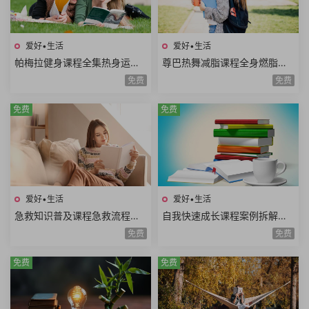
爱好•生活
爱好•生活
帕梅拉健身课程全集热身运动
尊巴热舞减脂课程全身燃脂美
全身训练腹部训练臀腿训练舞
胸塑型缩腰平腹提臀塑腿Zumb
免费
免费
蹈系列瑜伽系列
a极速减脂12课时
免费
免费
爱好•生活
爱好•生活
急救知识普及课程急救流程心
自我快速成长课程案例拆解职
肺复苏哮喘发作止血包扎急性
场学习生活场景高效成长方法
免费
免费
腹痛急救技能
论个人竞争力
免费
免费