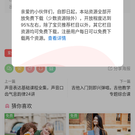
出处。
亲爱的小伙伴们，自即日起，本站资源全部开
放免费下载（少数资源除外），开放程度达到
95%左右，除了宝贝推荐栏目以外，其它栏目
赏
资源均可免费下载，注册用户每日可以免费下
0
0
载两个资源。
查看详情
爱好生活
分享海报
上一篇
下一篇
声音表达基础课程全集，声音口
吉他入门到即兴弹唱，吉他教学
齿气息韵律24讲
专题综合课
猜你喜欢
免费
免费