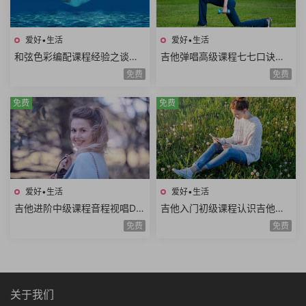
爱好•生活
爱好•生活
和弦色彩编配课程经验之谈伴
吉他弹唱高级课程七七口诀音
奏方法高级和弦编曲解析扒谱
程推算简谱视唱和弦构成音阶
免费
免费
思路7课时
练习旋律和弦54课时
免费
免费
爱好•生活
爱好•生活
吉他进阶中级课程音程视唱D调
吉他入门初级课程认识吉他调
和弦靠弦练习扫弦基础强五和
音调弦E调音阶弹唱练习基础乐
免费
免费
弦转位和弦14课时
理空弦弹唱20课时
关于我们