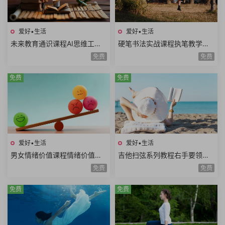
爱好•生活
爱好•生活
未来教育通识课程AI思维工程
硬笔书法实战课程执笔教学基
思维系统思维美学思维熵增思
本笔画偏旁部首间架结构例字
免费
免费
维哲学思维概率思维51课时
练习250课时+控笔课件
免费
免费
爱好•生活
爱好•生活
男女情绪价值课程情绪价值需
吉他扫弦系列教程右手要领变
求情绪价值类型情绪价值实例
速练习右手切音左手切音组合
免费
免费
思维方式差异10课时
练习12课时
免费
免费