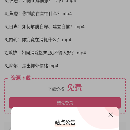
3_愤怒：如何化解愤怒？（下）.mp4
4_焦虑：你到底在害怕什么？.mp4
5_自卑：如何解脱自卑、建立自信？.mp4
6_内耗：你究竟在消耗什么？.mp4
7_嫉妒：如何消除嫉妒_见不得人好？.mp4
8_抑郁：走出抑郁情绪.mp4
资源下载
免费
下载价格
请先登录
站点公告
原文链接：
https://www.bbfx.cc/1291.html
，转载请注明