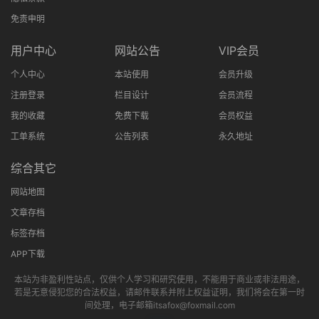
免责申明
用户中心
网站公告
VIP会员
个人中心
本站使用
会员升级
注册登录
栏目设计
会员流程
我的收藏
免费下载
会员权益
工单系统
公告列表
永久地址
综合其它
网站地图
文章存档
标签存档
APP下载
本站为非盈利性站点，仅供个人学习和研究使用，不能用于商业或非法用途，
若是无意侵犯您的合法权益，请邮件联系并附上权益证明，我们将会在第一时
间处理，电子邮箱itsafox@foxmail.com