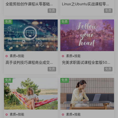
全能剪拍创作课程从零基础到
Linux之Ubuntu实战课程零基
进阶视频拍摄视频剪辑视频自
础玩转嵌入式Linux工程师开发
免费
免费
由创作者
入门共22课时
免费
免费
素质•技能
素质•技能
高手谈判技巧课程商业成交谈
完美求职面试课程全套版500
判底线谈判态度双赢思维谈判
强HR完美简历面试技巧电话面
免费
免费
筹码谈判目标25课时
试职业规划面试礼仪
免费
免费
素质•技能
素质•技能