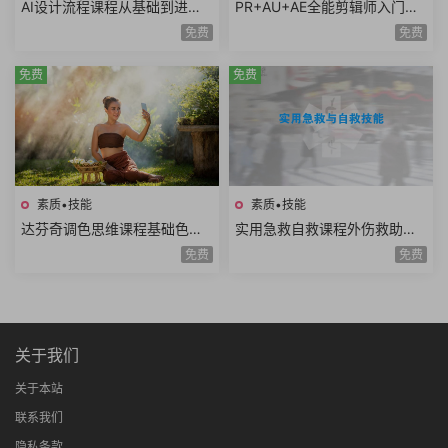
AI设计流程课程从基础到进阶A
PR+AU+AE全能剪辑师入门课
I工具使用自动化流程AI出图案
程视频剪辑音频处理特效制作
免费
免费
例分析设计师必学
项目实战共35课时
免费
免费
素质•技能
素质•技能
达芬奇调色思维课程基础色彩
实用急救自救课程外伤救助家
理论高级实战技巧模仿大师风
庭护理复苏急救骨伤救助重病
免费
免费
格项目实战思维进阶
防治知识技能全20讲
关于我们
关于本站
联系我们
隐私条款