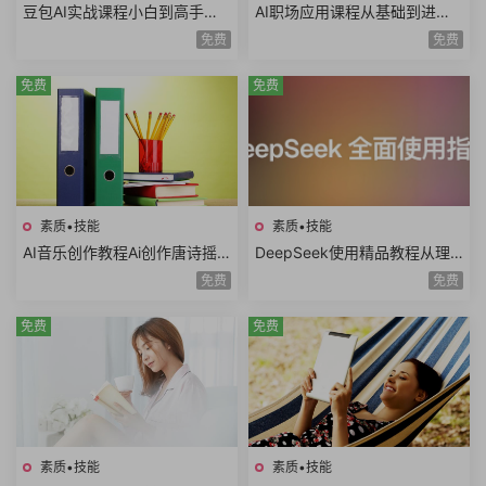
豆包AI实战课程小白到高手速
AI职场应用课程从基础到进阶
成豆包智能体AI写作辅助内容
写日报做PPT做Excel写方案写
免费
免费
创作语言学习
公文AI提示词
免费
免费
素质•技能
素质•技能
AI音乐创作教程Ai创作唐诗摇
DeepSeek使用精品教程从理
滚AI复活老照片AI制作MV情歌
论到实践模型训练DeepSeek
免费
免费
AI创意广告歌曲
技术生态AI时代必修课
免费
免费
素质•技能
素质•技能