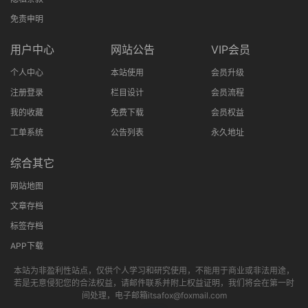
免责申明
用户中心
网站公告
VIP会员
个人中心
本站使用
会员升级
注册登录
栏目设计
会员流程
我的收藏
免费下载
会员权益
工单系统
公告列表
永久地址
综合其它
网站地图
文章存档
标签存档
APP下载
本站为非盈利性站点，仅供个人学习和研究使用，不能用于商业或非法用途，
若是无意侵犯您的合法权益，请邮件联系并附上权益证明，我们将会在第一时
间处理，电子邮箱itsafox@foxmail.com