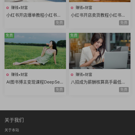
赚钱•财富
赚钱•财富
小红书开店爆单教程小红书店
小红书开店卖货教程小红书日
铺矩阵寻找爆品淘宝选品拼多
常运营对标同行小红书店铺管
免费
免费
多选品站内选品
理开通直播
免费
免费
赚钱•财富
赚钱•财富
AI图书博主变现课程DeepSee
八招成为薪酬核算高手最低工
k生成原创图片爆款内容文案图
资个人所得税经济补偿金绩效
免费
免费
书赛道账号养号
薪资考勤薪资薪酬管理8课时
关于我们
关于本站