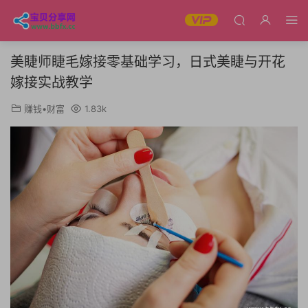
美睫师睫毛嫁接零基础学习，日式美睫与开花
嫁接实战教学
赚钱•财富
1.83k