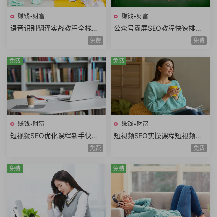
赚钱•财富
赚钱•财富
语音识别翻译实战教程全栈开
公众号霸屏SEO教程快速排名
发技术前后端架构设计副业赚
原理昵称内容霸屏高级霸屏拦
免费
免费
钱创业项目+源码
截全套流程玩法
免费
免费
赚钱•财富
赚钱•财富
短视频SEO优化课程新手快速
短视频SEO实操课程短视频搜
入门短视频搜索SEO关键词排
索优化技术关键词排名获取精
免费
免费
名优化短视频文案
准搜索流量询单
免费
免费