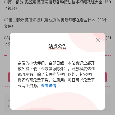
01第一部分 实战篇 美睫嫁接睫各种接法技术视频教程大全（59
个视频）
02第二部分 美睫师提升篇 优秀的美睫师都在看些什么（28个
文件）
03第三部分 经营管理篇 教会你的顾客正确认识和保养睫毛（21
个文件）
站点公告
资源下载
免费
亲爱的小伙伴们，自即日起，本站资源全部开
下载价格
放免费下载（少数资源除外），开放程度达到
95%左右，除了宝贝推荐栏目以外，其它栏目
请先登录
资源均可免费下载，注册用户每日可以免费下
载两个资源。
查看详情
原文链接：
http://www.bbfx.cc/510.html
，转载请注明出
处。