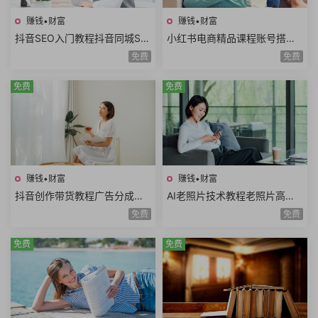
赚钱•财富
赚钱•财富
抖音SEO入门教程抖音同城SE
小红书电商精品课程账号搭建
O优化技巧关键词挖掘抖音搜
店铺开通选品技巧拍摄剪辑店
免费
免费
索优化保姆级教程
铺运营数据分析
免费
免费
赚钱•财富
赚钱•财富
抖音创作带货教程广告分成计
AI老照片技术教程老照片高清
划高清视频拍摄AI类APP使用
修复动作视频说话视频黑白照
免费
免费
口播视频制作
片上色网赚项目
免费
免费