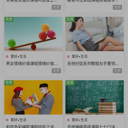
思维系统思维美学思维熵增思
本笔画偏旁部首间架结构例字
免费
免费
维哲学思维概率思维51课时
练习250课时+控笔课件
免费
免费
爱好•生活
爱好•生活
男女情绪价值课程情绪价值需
吉他扫弦系列教程右手要领变
求情绪价值类型情绪价值实例
速练习右手切音左手切音组合
免费
免费
思维方式差异10课时
练习12课时
免费
免费
爱好•生活
爱好•生活
和弦色彩编配课程经验之谈伴
吉他弹唱高级课程七七口诀音