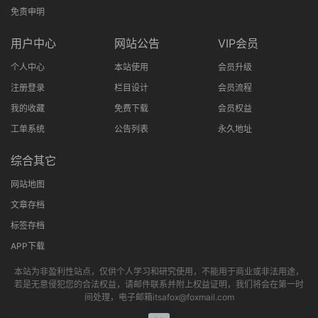
免责申明
用户中心
网站公告
VIP会员
个人中心
本站使用
会员升级
注册登录
栏目设计
会员流程
我的收藏
免费下载
会员权益
工单系统
公告列表
永久地址
综合其它
网站地图
文章存档
标签存档
APP下载
本站为非盈利性站点，仅供个人学习和研究使用，不能用于商业或非法用途，
若是无意侵犯您的合法权益，请邮件联系并附上权益证明，我们将会在第一时
间处理，电子邮箱itsafox@foxmail.com