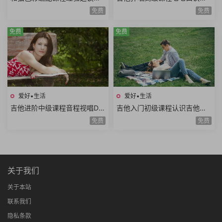
奏方法高级和弦编曲解析扒谱
程推算简谱视唱和弦构成音阶
免费
免费
思路7课时
练习旋律和弦54课时
免费
免费
爱好•生活
爱好•生活
吉他进阶中级课程音程视唱D调
吉他入门初级课程认识吉他调
和弦靠弦练习扫弦基础强五和
音调弦E调音阶弹唱练习基础乐
免费
免费
弦转位和弦14课时
理空弦弹唱20课时
关于我们
关于本站
联系我们
隐私条款