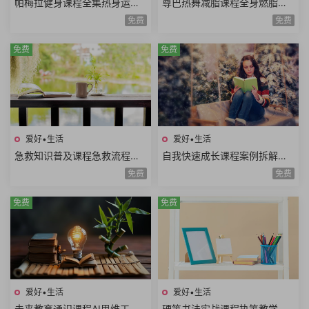
帕梅拉健身课程全集热身运动
尊巴热舞减脂课程全身燃脂美
全身训练腹部训练臀腿训练舞
胸塑型缩腰平腹提臀塑腿Zumb
免费
免费
蹈系列瑜伽系列
a极速减脂12课时
免费
免费
爱好•生活
爱好•生活
急救知识普及课程急救流程心
自我快速成长课程案例拆解职
肺复苏哮喘发作止血包扎急性
场学习生活场景高效成长方法
免费
免费
腹痛急救技能
论个人竞争力
免费
免费
爱好•生活
爱好•生活
未来教育通识课程AI思维工程
硬笔书法实战课程执笔教学基