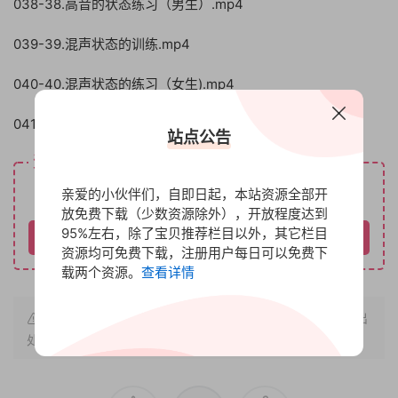
038-38.高音的状态练习（男生）.mp4
039-39.混声状态的训练.mp4
040-40.混声状态的练习（女生).mp4
041-41.混声状态的练习（男生）.mp4
站点公告
资源下载
免费
亲爱的小伙伴们，自即日起，本站资源全部开
下载价格
放免费下载（少数资源除外），开放程度达到
95%左右，除了宝贝推荐栏目以外，其它栏目
请先登录
资源均可免费下载，注册用户每日可以免费下
载两个资源。
查看详情
原文链接：
http://www.bbfx.cc/1491.html
，转载请注明出
处。