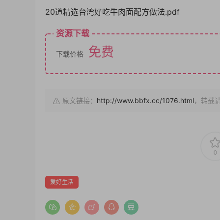
20道精选台湾好吃牛肉面配方做法.pdf
资源下载
免费
下载价格
原文链接：
http://www.bbfx.cc/1076.html
，转载
0
爱好生活