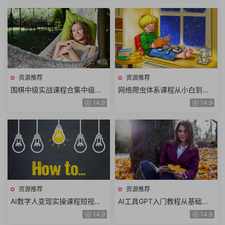
资源推荐
资源推荐
围棋中级实战课程合集中级棋
网络爬虫体系课程从小白到高
理基本定式骗招怪招变化解析
手轻松搞定网络爬虫快速掌握
14.9
14.9
对杀技巧围棋布局围棋教室
爬虫技术共52讲
资源推荐
资源推荐
AI数字人变现实操课程短视频
AI工具GPT入门教程从基础概
涨粉数字人拍摄数字人工具数
念到高级功能从技术进阶到实
14.9
14.9
字人推广AI流量变现
战讲解ChatGPT