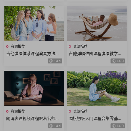
交流识人技巧情绪管理
高阶体系大课157小课时
资源推荐
资源推荐
吉他弹唱体系课程演奏方法吉
吉他弹唱进阶课程弹唱教学前
他乐理音阶设计扫弦方法吉他
奏示范前奏教学全曲示范全曲
14.9
14.9
和弦识谱记谱系统化教学
教学+电子版吉他谱
资源推荐
资源推荐
朗诵表达视频课程跟着名师学
围棋初级入门课程合集零基础
习作品朗诵诗歌童话寓言散文
学围棋快乐学习围棋动画围棋
14.9
14.9
朗诵技巧表达技巧
教学围棋学堂围棋口诀