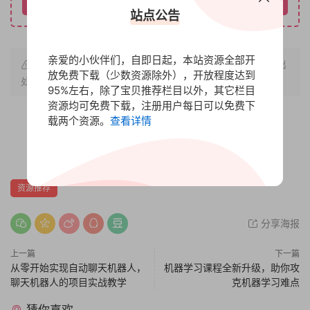
请先登录
站点公告
亲爱的小伙伴们，自即日起，本站资源全部开
原文链接：
http://www.bbfx.cc/1001.html
，转载请注明出
放免费下载（少数资源除外），开放程度达到
处。
95%左右，除了宝贝推荐栏目以外，其它栏目
资源均可免费下载，注册用户每日可以免费下
载两个资源。
查看详情
赏
0
0
资源推荐
分享海报
上一篇
下一篇
从零开始实现自动聊天机器人，
机器学习课程全新升级，助你攻
聊天机器人的项目实战教学
克机器学习难点