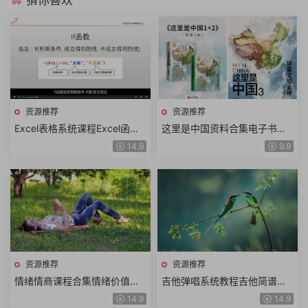
猜你喜欢
资源推荐
资源推荐
Excel表格系统课程Excel函数
这里是中国资料合集电子书全3
公式Excel数据透视表Excel图
册中国地理科普华夏文明史诗
14.9
9.9
表视频教程+课件资料
年度好书高分推荐
资源推荐
资源推荐
情绪情商课程合集情绪价值洞
吉他弹唱系统教程吉他简谱曲
悉人性提高情商人际交往沟通
谱300首吉他从入门到进阶到
14.9
14.9