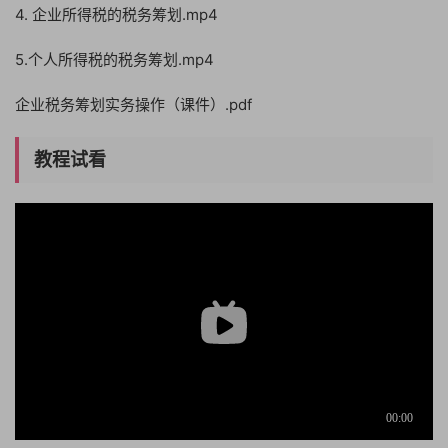
4. 企业所得税的税务筹划.mp4
5.个人所得税的税务筹划.mp4
企业税务筹划实务操作（课件）.pdf
教程试看