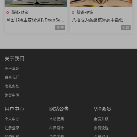
赚钱•财富
赚钱•财富
AI图书博主变现课程DeepSee
八招成为薪酬核算高手最低工
k生成原创图片爆款内容文案图
资个人所得税经济补偿金绩效
免费
免费
书赛道账号养号
薪资考勤薪资薪酬管理8课时
关于我们
关于本站
联系我们
隐私条款
免责申明
用户中心
网站公告
VIP会员
个人中心
本站使用
会员升级
注册登录
栏目设计
会员流程
我的收藏
免费下载
会员权益