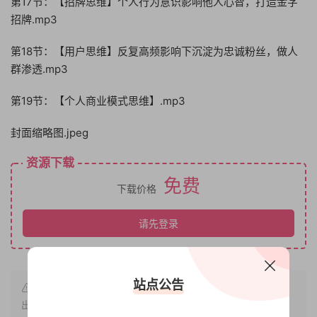
第17节：【招牌思维】个人行为意识影响他人心智，打造金字
招牌.mp3
第18节：【用户思维】反复高频影响下沉淀为忠诚粉丝，做人
群渗透.mp3
第19节：【个人商业模式思维】.mp3
封面缩略图.jpeg
资源下载
免费
下载价格
请先登录
站点公告
原文链接：
https://www.bbfx.cc/2051.html
，转载请注明
出处。