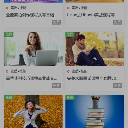
素质•技能
素质•技能
全能剪拍创作课程从零基础到
Linux之Ubuntu实战课程零基
进阶视频拍摄视频剪辑视频自
础玩转嵌入式Linux工程师开发
免费
免费
由创作者
入门共22课时
免费
免费
素质•技能
素质•技能
高手谈判技巧课程商业成交谈
完美求职面试课程全套版500
判底线谈判态度双赢思维谈判
强HR完美简历面试技巧电话面
免费
免费
筹码谈判目标25课时
试职业规划面试礼仪
免费
免费