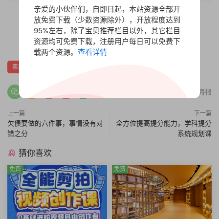
亲爱的小伙伴们，自即日起，本站资源全部开
放免费下载（少数资源除外），开放程度达到
赏
95%左右，除了宝贝推荐栏目以外，其它栏目
0
0
资源均可免费下载，注册用户每日可以免费下
载两个资源。
查看详情
素质技能
分享海报
上一篇
下一篇
欠债要做的六件事，事情没有对
全方位提高提分能力，学科提分
错之分
系统规划课
猜你喜欢
免费
免费