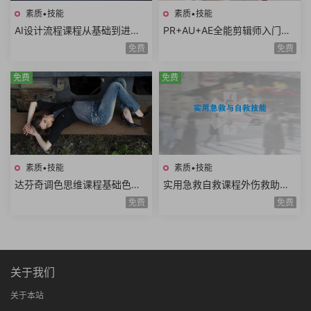
素质•技能
素质•技能
AI设计流程课程从基础到进阶A
PR+AU+AE全能剪辑师入门课
I工具使用自动化流程AI出图案
程视频剪辑音频处理特效制作
免费
免费
例分析设计师必学
项目实战共35课时
免费
免费
素质•技能
素质•技能
达芬奇调色思维课程基础色彩
实用急救自救课程外伤救助家
理论高级实战技巧模仿大师风
庭护理复苏急救骨伤救助重病
免费
免费
格项目实战思维进阶
防治知识技能全20讲
关于我们
关于本站