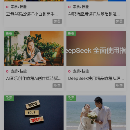
素质•技能
素质•技能
豆包AI实战课程小白到高手速
AI职场应用课程从基础到进阶
成豆包智能体AI写作辅助内容
写日报做PPT做Excel写方案写
免费
免费
创作语言学习
公文AI提示词
免费
免费
素质•技能
素质•技能
AI音乐创作教程Ai创作唐诗摇
DeepSeek使用精品教程从理
滚AI复活老照片AI制作MV情歌
论到实践模型训练DeepSeek
免费
免费
AI创意广告歌曲
技术生态AI时代必修课
免费
免费