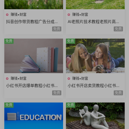
赚钱•财富
赚钱•财富
抖音创作带货教程广告分成计
AI老照片技术教程老照片高清
划高清视频拍摄AI类APP使用
修复动作视频说话视频黑白照
免费
免费
口播视频制作
片上色网赚项目
免费
免费
赚钱•财富
赚钱•财富
小红书开店爆单教程小红书店
小红书开店卖货教程小红书日
铺矩阵寻找爆品淘宝选品拼多
常运营对标同行小红书店铺管
免费
免费
多选品站内选品
理开通直播
免费
免费