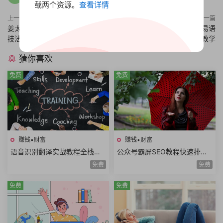
载两个资源。
查看详情
上一篇
下一篇
姜太公钓鱼愿者上钩，各种钓鱼
新手学习易语言中文编程，易语
技法实战合集
言从入门到精通教学
猜你喜欢
免费
免费
赚钱•财富
赚钱•财富
语音识别翻译实战教程全栈开
公众号霸屏SEO教程快速排名
发技术前后端架构设计副业赚
原理昵称内容霸屏高级霸屏拦
免费
免费
钱创业项目+源码
截全套流程玩法
免费
免费