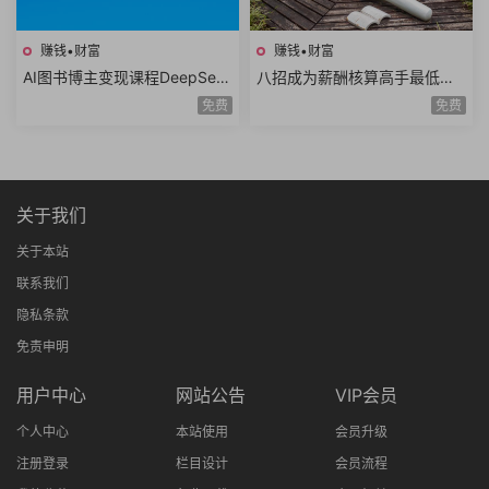
赚钱•财富
赚钱•财富
AI图书博主变现课程DeepSee
八招成为薪酬核算高手最低工
k生成原创图片爆款内容文案图
资个人所得税经济补偿金绩效
免费
免费
书赛道账号养号
薪资考勤薪资薪酬管理8课时
关于我们
关于本站
联系我们
隐私条款
免责申明
用户中心
网站公告
VIP会员
个人中心
本站使用
会员升级
注册登录
栏目设计
会员流程