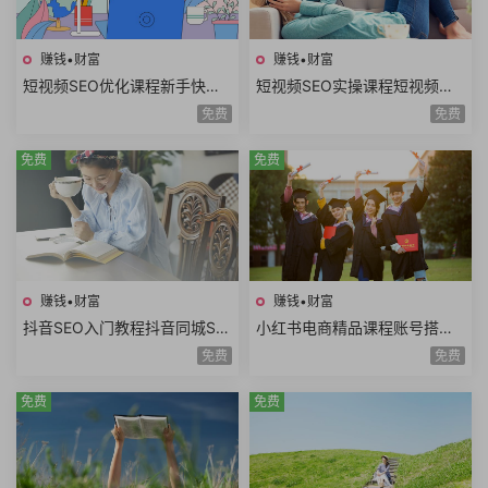
赚钱•财富
赚钱•财富
短视频SEO优化课程新手快速
短视频SEO实操课程短视频搜
入门短视频搜索SEO关键词排
索优化技术关键词排名获取精
免费
免费
名优化短视频文案
准搜索流量询单
免费
免费
赚钱•财富
赚钱•财富
抖音SEO入门教程抖音同城SE
小红书电商精品课程账号搭建
O优化技巧关键词挖掘抖音搜
店铺开通选品技巧拍摄剪辑店
免费
免费
索优化保姆级教程
铺运营数据分析
免费
免费