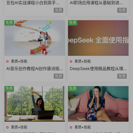
豆包AI实战课程小白到高手速
AI职场应用课程从基础到进阶
成豆包智能体AI写作辅助内容
写日报做PPT做Excel写方案写
免费
免费
创作语言学习
公文AI提示词
免费
免费
素质•技能
素质•技能
AI音乐创作教程Ai创作唐诗摇
DeepSeek使用精品教程从理
滚AI复活老照片AI制作MV情歌
论到实践模型训练DeepSeek
免费
免费
AI创意广告歌曲
技术生态AI时代必修课
免费
免费
素质•技能
素质•技能