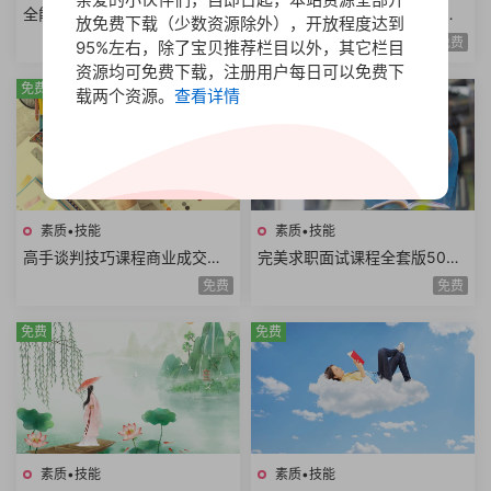
全能剪拍创作课程从零基础到
Linux之Ubuntu实战课程零基
放免费下载（少数资源除外），开放程度达到
进阶视频拍摄视频剪辑视频自
础玩转嵌入式Linux工程师开发
免费
免费
95%左右，除了宝贝推荐栏目以外，其它栏目
由创作者
入门共22课时
资源均可免费下载，注册用户每日可以免费下
免费
免费
载两个资源。
查看详情
素质•技能
素质•技能
高手谈判技巧课程商业成交谈
完美求职面试课程全套版500
判底线谈判态度双赢思维谈判
强HR完美简历面试技巧电话面
免费
免费
筹码谈判目标25课时
试职业规划面试礼仪
免费
免费
素质•技能
素质•技能