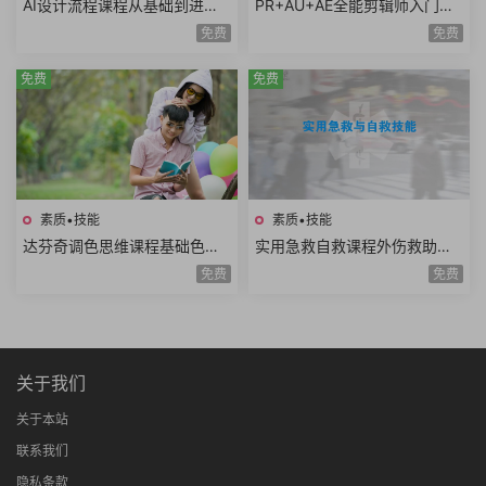
AI设计流程课程从基础到进阶A
PR+AU+AE全能剪辑师入门课
I工具使用自动化流程AI出图案
程视频剪辑音频处理特效制作
免费
免费
例分析设计师必学
项目实战共35课时
免费
免费
素质•技能
素质•技能
达芬奇调色思维课程基础色彩
实用急救自救课程外伤救助家
理论高级实战技巧模仿大师风
庭护理复苏急救骨伤救助重病
免费
免费
格项目实战思维进阶
防治知识技能全20讲
关于我们
关于本站
联系我们
隐私条款