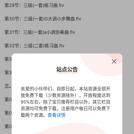
第29节：三级(一套)练习曲.flv
第30节：三级(一套)G大调小步舞曲.flv
第31节：三级(一套)a小调协奏曲.flv
第32节：三级(二套)练习曲.flv
第33节：三级(二套)木兰辞.flv
站点公告
第34节：三级(二套)降B大调奏鸣曲.flv
三、《大提琴考级4-5级》（共36课时）
亲爱的小伙伴们，自即日起，本站资源全部开
放免费下载（少数资源除外），开放程度达到
第01节：四级 E大调音阶.flv
95%左右，除了宝贝推荐栏目以外，其它栏目
资源均可免费下载，注册用户每日可以免费下
第02节：四级 E大调音阶与琶音.flv
载两个资源。
查看详情
第03节：四级 e小调音阶与琶音1.flv