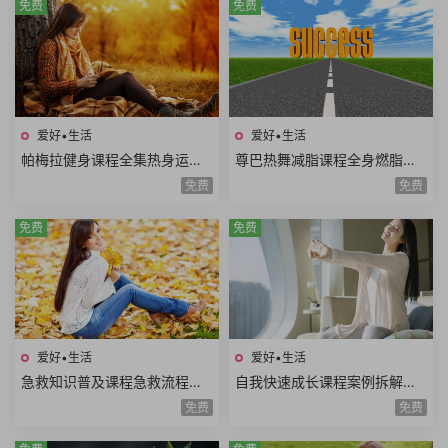
免费
免费
爱好•生活
爱好•生活
帕梅拉健身课程全集热身运动
尊巴热舞减脂课程全身燃脂美
全身训练腹部训练臀腿训练舞
胸塑型缩腰平腹提臀塑腿Zumb
免费
免费
蹈系列瑜伽系列
a极速减脂12课时
免费
免费
爱好•生活
爱好•生活
急救知识普及课程急救流程心
自我快速成长课程案例拆解职
肺复苏哮喘发作止血包扎急性
场学习生活场景高效成长方法
免费
免费
腹痛急救技能
论个人竞争力