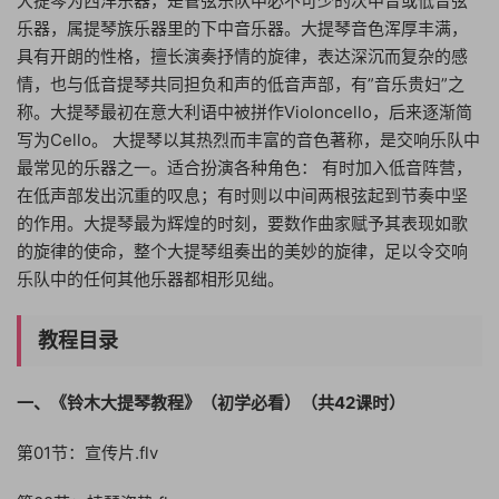
大提琴为西洋乐器，是管弦乐队中必不可少的次中音或低音弦
乐器，属提琴族乐器里的下中音乐器。大提琴音色浑厚丰满，
具有开朗的性格，擅长演奏抒情的旋律，表达深沉而复杂的感
情，也与低音提琴共同担负和声的低音声部，有”音乐贵妇”之
称。大提琴最初在意大利语中被拼作Violoncello，后来逐渐简
写为Cello。 大提琴以其热烈而丰富的音色著称，是交响乐队中
最常见的乐器之一。适合扮演各种角色： 有时加入低音阵营，
在低声部发出沉重的叹息；有时则以中间两根弦起到节奏中坚
的作用。大提琴最为辉煌的时刻，要数作曲家赋予其表现如歌
的旋律的使命，整个大提琴组奏出的美妙的旋律，足以令交响
乐队中的任何其他乐器都相形见绌。
教程目录
一、《铃木大提琴教程》（初学必看）（共42课时）
第01节：宣传片.flv