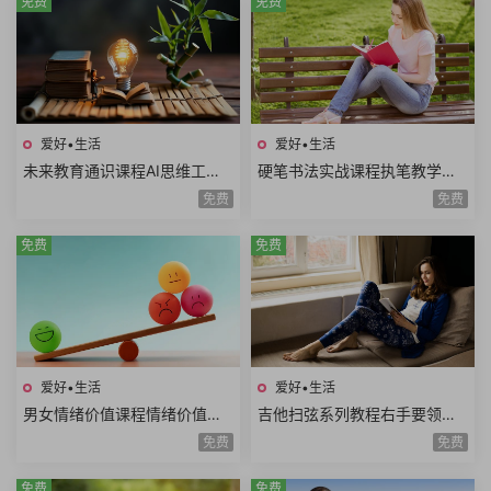
免费
免费
爱好•生活
爱好•生活
未来教育通识课程AI思维工程
硬笔书法实战课程执笔教学基
思维系统思维美学思维熵增思
本笔画偏旁部首间架结构例字
免费
免费
维哲学思维概率思维51课时
练习250课时+控笔课件
免费
免费
爱好•生活
爱好•生活
男女情绪价值课程情绪价值需
吉他扫弦系列教程右手要领变
求情绪价值类型情绪价值实例
速练习右手切音左手切音组合
免费
免费
思维方式差异10课时
练习12课时
免费
免费