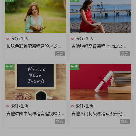
爱好•生活
爱好•生活
和弦色彩编配课程经验之谈伴
吉他弹唱高级课程七七口诀音
奏方法高级和弦编曲解析扒谱
程推算简谱视唱和弦构成音阶
免费
免费
思路7课时
练习旋律和弦54课时
免费
免费
爱好•生活
爱好•生活
吉他进阶中级课程音程视唱D调
吉他入门初级课程认识吉他调
和弦靠弦练习扫弦基础强五和
音调弦E调音阶弹唱练习基础乐
免费
免费
弦转位和弦14课时
理空弦弹唱20课时