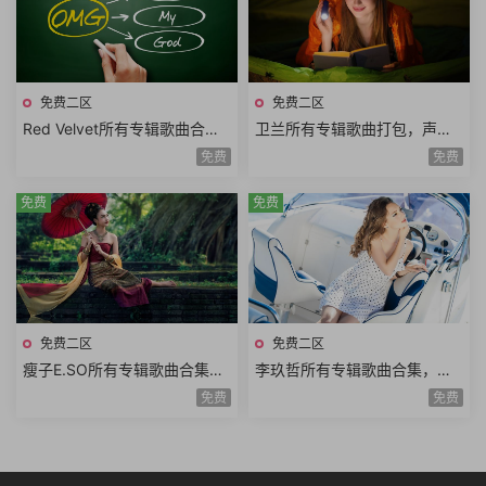
免费二区
免费二区
Red Velvet所有专辑歌曲合
卫兰所有专辑歌曲打包，声音
集，红色 (Red)与天鹅绒 (Velv
有一种空灵的感觉
免费
免费
et)结合
免费
免费
免费二区
免费二区
瘦子E.SO所有专辑歌曲合集，
李玖哲所有专辑歌曲合集，喜
堪称新一代年轻饶舌天才
欢念中文书与林夕作品
免费
免费