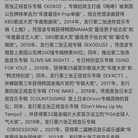
首张正规音乐专辑《XOXO》，专辑后续主打曲《咆哮》被美国
公告牌榜单选为“年度最佳K-Pop单曲” ，组合凭借该曲获得
KBS歌谣大赏“年度歌曲奖”。2014年，发行第二张迷你音乐专
辑《上瘾》，凭借该专辑获得韩国MAMA奖“最佳男子组合奖”和
“年度最佳艺人奖”、SBS歌谣大赏“最佳男子组合奖”和“最佳专
辑奖”。2015年，发行第二张正规专辑《EXODUS》，凭借该专
辑登上美国公告牌200强专辑榜第90位；同年，推出第二张改
版音乐专辑《LOVE ME RIGHT》、冬日特别音乐专辑《SING
FOR YOU》。2016年，获得第25届首尔歌谣大赏“年度大奖”和
“韩流特别奖”；同年，发行第三张正规音乐专辑《EX’ACT》，
并蝉联第三年获得韩国金唱片奖的“专辑大奖”。2017年，发行
第四张正规音乐专辑《THE WAR》。2018年，凭借首张日本正
规音乐专辑《COUNTDOWN》登上日本Oricon专辑周榜的首
位；同年，发行第五张正规音乐专辑《Don’t Mess Up My
Tempo》，并获得第32届金唱片大奖首次设立的“PGA全球人
气大奖”。2019年，发行第六张正规音乐专辑
《OBSESSION》。2021年，获得第二届腾讯音乐娱乐盛典“年
度最佳海外团体奖”。2023年，发行第七张正规音乐专辑