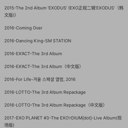
2015-The 2nd Album ‘EXODUS’ (EXO正规二辑’EXODUS’（韩
文版)）
2016-Coming Over
2016-Dancing King-SM STATION
2016-EX’ACT-The 3rd Album
2016-EX’ACT-The 3rd Album（中文版）
2016-For Life-겨울 스페셜 앨범, 2016
2016-LOTTO-The 3rd Album Repackage
2016-LOTTO-The 3rd Album Repackage（中文版）
2017-EXO PLANET #3-The EXO’rDIUM[dot]-Live Album(现
场版)