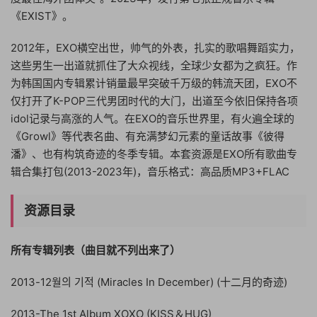
《EXIST》。
2012年，EXO横空出世，帅气的外表，扎实的歌唱舞蹈实力，
这些男生一出道就抓住了大众视线，全球少女都为之疯狂。作
为韩国国内专辑累计销量最早突破千万级的韩流天团，EXO不
仅打开了K-POP三代男团时代的大门，出道至今依旧保持各项
idol记录与高涨的人气。在EXO的音乐世界里，有火遍全球的
《Growl》等代表名曲、有充满梦幻元素的童话故事《彼得
潘》、也有构筑奇迹的冬季专辑。本套资源是EXO所有歌曲专
辑合集打包(2013-2023年)，音乐格式：高品质MP3+FLAC
资源目录
所有专辑列表（曲目就不列出来了）
2013-12월의 기적 (Miracles In December) (十二月的奇迹)
2013-The 1st Album XOXO (KISS＆HUG)