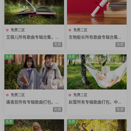
免费二区
免费二区
艾薇儿所有歌曲专辑合集，永
生物股长所有歌曲专辑合集，
远的黑星BlackStar
日本三人音乐演唱组合
免费
免费
免费
免费
免费二区
免费二区
唐禹哲所有专辑歌曲打包，中
赵雷所有专辑歌曲打包，中国
国台湾流行乐男歌手
内地民谣男歌手
免费
免费
免费
免费