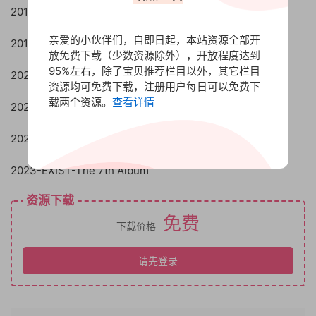
2019-Activate
亲爱的小伙伴们，自即日起，本站资源全部开
2019-OBSESSION-The 6th Album
放免费下载（少数资源除外），开放程度达到
95%左右，除了宝贝推荐栏目以外，其它栏目
2020-EXO PLANET #5 – EXplOration -Live
资源均可免费下载，注册用户每日可以免费下
载两个资源。
查看详情
2021-DON’T FIGHT THE FEELING-Special Album
2023-BIRD (THE BEST Ver.)
2023-EXIST-The 7th Album
资源下载
免费
下载价格
请先登录