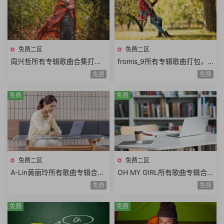
免费二区
免费二区
周兴哲所有专辑歌曲合集打
fromis_9所有专辑歌曲打包，
包，酷似韩剧《来自星星的
九位来自《偶像学校》的女孩
免费
免费
你》男主角
免费
免费
免费二区
免费二区
A-Lin黄丽玲所有歌曲专辑合
OH MY GIRL所有歌曲专辑合
集，张惠妹的嗓音与蔡依林的
集，韩国青春美少女演唱组合
免费
免费
外表
免费
免费