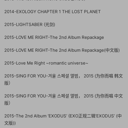
2014-EXOLOGY CHAPTER 1 THE LOST PLANET
2015-LIGHTSABER (光剑)
2015-LOVE ME RIGHT-The 2nd Album Repackage
2015-LOVE ME RIGHT-The 2nd Album Repackage(中文版)
2015-Love Me Right ~romantic universe~
2015-SING FOR YOU-겨울 스페셜 앨범， 2015 (为你而唱 韩文
版）
2015-SING FOR YOU-겨울 스페셜 앨범， 2015 (为你而唱 中文
版）
2015-The 2nd Album ‘EXODUS’ (EXO正规二辑’EXODUS’ (中
文版))