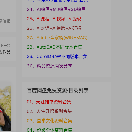
24、AI绘画+MJ绘画+SD绘画
25、AI课程+AI视频+AI变现
享海报
26、AI对话+AI换脸+AI研报
27、Adobe全家桶(WIN+MAC)
下一篇
28、AutoCAD不同版本合集
代表作品
29、CorelDRAW不同版本合集
30、精品资源两次分享
百度网盘免费资源·目录列表
01、天涯推书资料合集
02、人生开悟系列合集
03、国学文化资料合集
04、超级个体资料合集