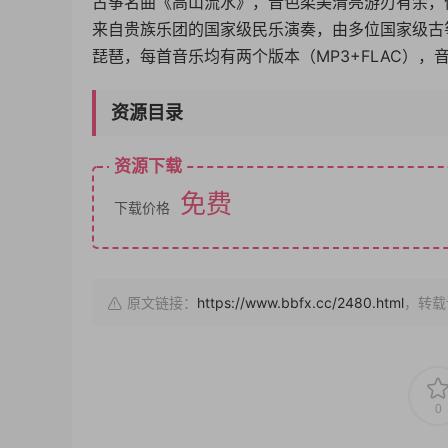
古筝名曲《高山流水》，音色柔美清亮游刃有余，
来自贵族乐团的国家级民乐演奏，由多位国家级古
琵琶，每首音乐均有两个版本（MP3+FLAC），音乐格
资源目录
资源下载
免费
下载价格
原文链接：
https://www.bbfx.cc/2480.html
，转载
0