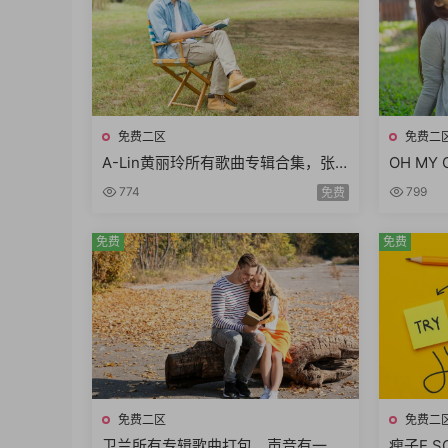
免费二区
免费二
A-Lin黄丽玲所有歌曲专辑合集，张
OH MY
惠妹的嗓音与蔡依林的外表
国青春
774
799
免费
免费
免费
免费二区
免费二
卫兰所有专辑歌曲打包，声音有一种
瘦子E.