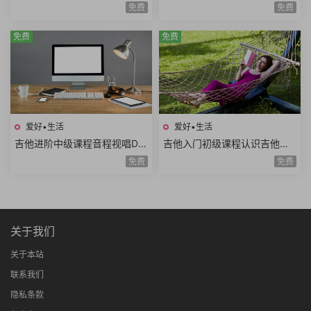
奏方法高级和弦编曲解析扒谱
程推算简谱视唱和弦构成音阶
免费
免费
思路7课时
练习旋律和弦54课时
免费
免费
爱好•生活
爱好•生活
吉他进阶中级课程音程视唱D调
吉他入门初级课程认识吉他调
和弦靠弦练习扫弦基础强五和
音调弦E调音阶弹唱练习基础乐
免费
免费
弦转位和弦14课时
理空弦弹唱20课时
关于我们
关于本站
联系我们
隐私条款