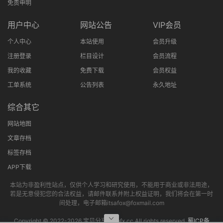
免责申明
用户中心
网站公告
VIP会员
个人中心
本站使用
会员升级
注册登录
栏目设计
会员流程
我的收藏
免费下载
会员权益
工单系统
公告列表
永久地址
综合其它
网站地图
文章存档
标签存档
APP下载
本站为非盈利性站点，仅供个人学习和研究使用，不能用于商业或非法用途，
若是无意侵犯您的合法权益，请邮件联系并附上权益证明，我们将会在第一时
间处理，电子邮箱itsafox@foxmail.com
Copyright © 2022-
2026 宝贝分享网bbfx.cc All rights reserved.
蜀ICP备