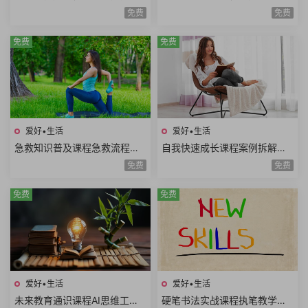
全身训练腹部训练臀腿训练舞
胸塑型缩腰平腹提臀塑腿Zumb
免费
免费
蹈系列瑜伽系列
a极速减脂12课时
免费
免费
爱好•生活
爱好•生活
急救知识普及课程急救流程心
自我快速成长课程案例拆解职
肺复苏哮喘发作止血包扎急性
场学习生活场景高效成长方法
免费
免费
腹痛急救技能
论个人竞争力
免费
免费
爱好•生活
爱好•生活
未来教育通识课程AI思维工程
硬笔书法实战课程执笔教学基