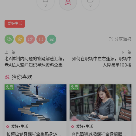
赏
0
0
爱好生活
分享海报
上一篇
下一篇
老A体制内问题的答疑解惑汇编，
如何在职场中左右逢源，职场中
老A私人空间知识星球资料全集
人厚黑学100招
猜你喜欢
免费
免费
爱好•生活
爱好•生活
帕梅拉健身课程全集热身运动
尊巴热舞减脂课程全身燃脂美