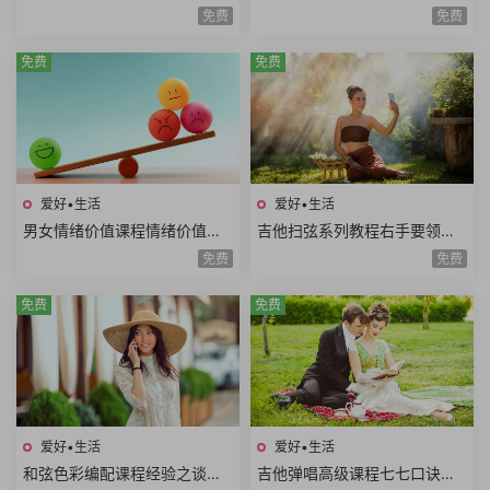
思维系统思维美学思维熵增思
本笔画偏旁部首间架结构例字
免费
免费
维哲学思维概率思维51课时
练习250课时+控笔课件
免费
免费
爱好•生活
爱好•生活
男女情绪价值课程情绪价值需
吉他扫弦系列教程右手要领变
求情绪价值类型情绪价值实例
速练习右手切音左手切音组合
免费
免费
思维方式差异10课时
练习12课时
免费
免费
爱好•生活
爱好•生活
和弦色彩编配课程经验之谈伴
吉他弹唱高级课程七七口诀音