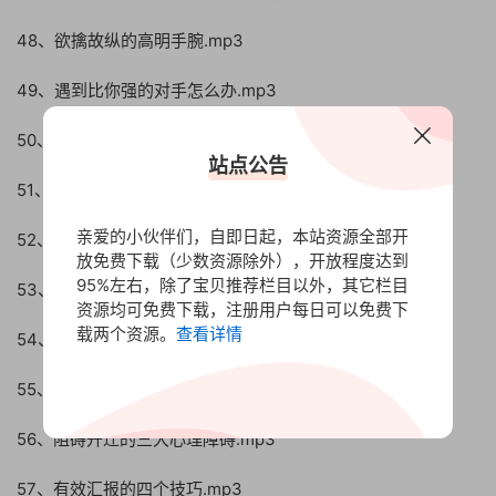
48、欲擒故纵的高明手腕.mp3
49、遇到比你强的对手怎么办.mp3
50、招辨别小人.mp3
站点公告
51、甄嬛传全攻略.mp3
亲爱的小伙伴们，自即日起，本站资源全部开
52、职场斗争的八大真相.mp3
放免费下载（少数资源除外），开放程度达到
95%左右，除了宝贝推荐栏目以外，其它栏目
53、职场后退式卡位计谋.mp3
资源均可免费下载，注册用户每日可以免费下
载两个资源。
查看详情
54、职场前进式卡位计谋.mp3
55、职场上没有前途两类人.mp3
56、阻碍升迁的三大心理障碍.mp3
57、有效汇报的四个技巧.mp3