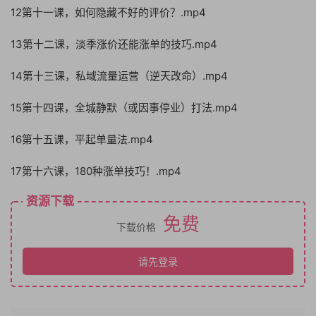
12第十一课，如何隐藏不好的评价？.mp4
13第十二课，淡季涨价还能涨单的技巧.mp4
14第十三课，私域流量运营（逆天改命）.mp4
15第十四课，全城静默（或因事停业）打法.mp4
16第十五课，平起单量法.mp4
17第十六课，180种涨单技巧！.mp4
资源下载
免费
下载价格
请先登录