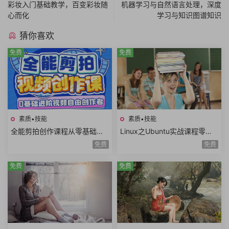
彩妆入门基础教学，百变彩妆随
机器学习与自然语言处理，深度
心而化
学习与知识图谱知识
猜你喜欢
免费
免费
素质•技能
素质•技能
全能剪拍创作课程从零基础到
Linux之Ubuntu实战课程零基
进阶视频拍摄视频剪辑视频自
础玩转嵌入式Linux工程师开发
免费
免费
由创作者
入门共22课时
免费
免费