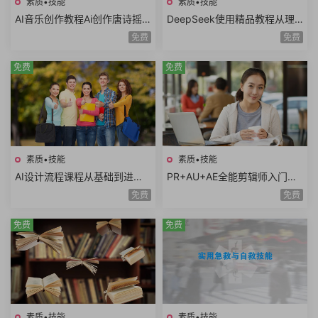
素质•技能
素质•技能
AI音乐创作教程Ai创作唐诗摇
DeepSeek使用精品教程从理
滚AI复活老照片AI制作MV情歌
论到实践模型训练DeepSeek
免费
免费
AI创意广告歌曲
技术生态AI时代必修课
免费
免费
素质•技能
素质•技能
AI设计流程课程从基础到进阶A
PR+AU+AE全能剪辑师入门课
I工具使用自动化流程AI出图案
程视频剪辑音频处理特效制作
免费
免费
例分析设计师必学
项目实战共35课时
免费
免费
素质•技能
素质•技能