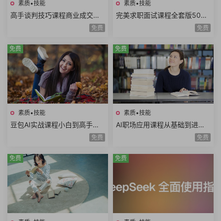
素质•技能
素质•技能
高手谈判技巧课程商业成交谈
完美求职面试课程全套版500
判底线谈判态度双赢思维谈判
强HR完美简历面试技巧电话面
免费
免费
筹码谈判目标25课时
试职业规划面试礼仪
免费
免费
素质•技能
素质•技能
豆包AI实战课程小白到高手速
AI职场应用课程从基础到进阶
成豆包智能体AI写作辅助内容
写日报做PPT做Excel写方案写
免费
免费
创作语言学习
公文AI提示词
免费
免费