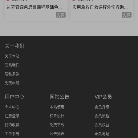
达芬奇调色思维课程基础色彩
实用急救自救课程外伤救助家
理论高级实战技巧模仿大师风
庭护理复苏急救骨伤救助重病
免费
免费
格项目实战思维进阶
防治知识技能全20讲
关于我们
关于本站
联系我们
隐私条款
免责申明
用户中心
网站公告
VIP会员
个人中心
本站使用
会员升级
注册登录
栏目设计
会员流程
我的收藏
免费下载
会员权益
工单系统
公告列表
永久地址