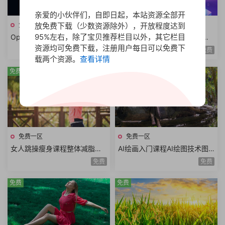
亲爱的小伙伴们，自即日起，本站资源全部开
放免费下载（少数资源除外），开放程度达到
免费一区
免费一区
95%左右，除了宝贝推荐栏目以外，其它栏目
OpenClaw智能体资料合集全
百度网盘免费资源藏经阁悟道
网最全龙虾AI使用手册一人公
殿个人技能考试学习生活兴趣
资源均可免费下载，注册用户每日可以免费下
免费
免费
司AI助手实战指南Agent本地部
通识科普超级个体+付费资源
载两个资源。
查看详情
署保姆级教程
免费
免费
免费一区
免费一区
女人跳操瘦身课程整体减脂局
AI绘画入门课程AI绘图技术图
部瘦身全身塑形椅子操甩油操
生图文生图comfyuiPS工作流
免费
免费
紧致操甩油操44课时
课程AI小白变大神
免费
免费