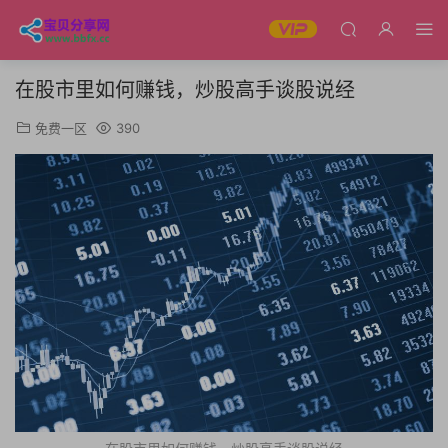
在股市里如何赚钱，炒股高手谈股说经
免费一区
390