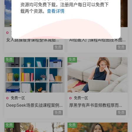
资源均可免费下载，注册用户每日可以免费下
载两个资源。
查看详情
免费一区
免费一区
女人跳操瘦身课程整体减脂局
AI绘画入门课程AI绘图技术图
部瘦身全身塑形椅子操甩油操
生图文生图comfyuiPS工作流
免费
免费
紧致操甩油操44课时
课程AI小白变大神
免费
免费
免费一区
免费一区
DeepSeek场景实战课程案例
厚黑学有声书音频教程厚而无
教学生活职场14个高频场景AI
形黑而无色轻松处世灵活办事
免费
免费
工具应用保姆级教程
厚黑学在线解读全107讲
免费
免费