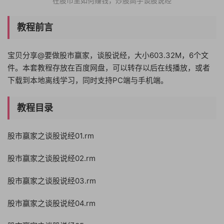
在股市里如何赚钱，炒股高手谈股说经
教程前言
宝贝分享@要做股市赢家，谈股说经，大小603.32M，6个文
件。本套教程存放在百度网盘，可以转存以后在线播放，或者
下载到本地离线学习，同时支持PC端与手机端。
教程目录
股市赢家之谈股说经01.rm
股市赢家之谈股说经02.rm
股市赢家之谈股说经03.rm
股市赢家之谈股说经04.rm