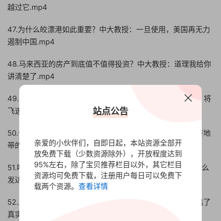
越过它.mp4
47.为什么皎漂港如此重要？中大教授：一旦使用，美国再无力
遏制中国.mp4
48.马来西亚的房产到底值不值得投资？中大教授：道理我给你
讲清楚了.mp4
49.中大教授：人口流入资本就会流入，中国南方这个城市，将
站点公告
飞速发展.mp4
50.长三角地区最大的机会在哪里？中大教授解读长三角经济地
亲爱的小伙伴们，自即日起，本站资源全部开
带的商机.mp4
放免费下载（少数资源除外），开放程度达到
95%左右，除了宝贝推荐栏目以外，其它栏目
51.听了中大教授的讲解，终于明白了珠三角的经济为什么这么
资源均可免费下载，注册用户每日可以免费下
发达了.mp4
载两个资源。
查看详情
52.上海和深圳哪个城市更强？中大教授从多方面比较，给出了
真实答案.mp4