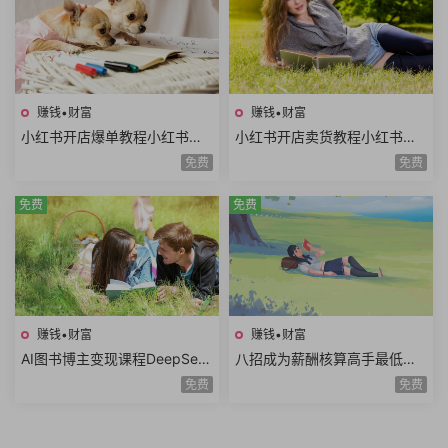
赚钱•财富
赚钱•财富
小红书开店爆单教程小红书店
小红书开店卖货教程小红书日
铺矩阵寻找爆品淘宝选品拼多
常运营对标同行小红书店铺管
免费
免费
多选品站内选品
理开通直播
免费
免费
赚钱•财富
赚钱•财富
AI图书博主变现课程DeepSee
八招成为薪酬核算高手最低工
k生成原创图片爆款内容文案图
资个人所得税经济补偿金绩效
免费
免费
书赛道账号养号
薪资考勤薪资薪酬管理8课时