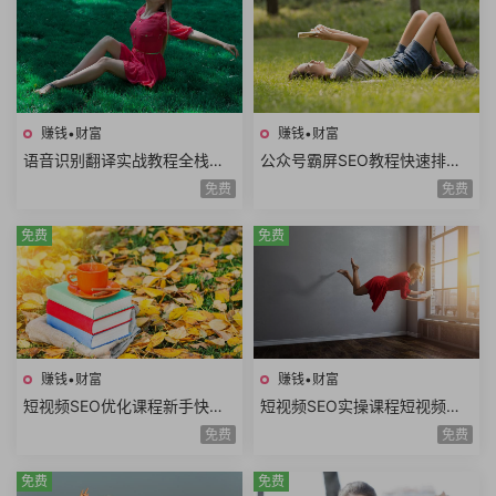
赚钱•财富
赚钱•财富
语音识别翻译实战教程全栈开
公众号霸屏SEO教程快速排名
发技术前后端架构设计副业赚
原理昵称内容霸屏高级霸屏拦
免费
免费
钱创业项目+源码
截全套流程玩法
免费
免费
赚钱•财富
赚钱•财富
短视频SEO优化课程新手快速
短视频SEO实操课程短视频搜
入门短视频搜索SEO关键词排
索优化技术关键词排名获取精
免费
免费
名优化短视频文案
准搜索流量询单
免费
免费