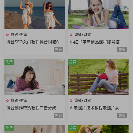
赚钱•财富
赚钱•财富
抖音SEO入门教程抖音同城SE
小红书电商精品课程账号搭建
O优化技巧关键词挖掘抖音搜
店铺开通选品技巧拍摄剪辑店
免费
免费
索优化保姆级教程
铺运营数据分析
免费
免费
赚钱•财富
赚钱•财富
抖音创作带货教程广告分成计
AI老照片技术教程老照片高清
划高清视频拍摄AI类APP使用
修复动作视频说话视频黑白照
免费
免费
口播视频制作
片上色网赚项目
免费
免费