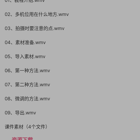
01、教程介绍.wmv
02、多机位用在什么地方.wmv
03、拍摄时要注意的点.wmv
04、素材准备.wmv
05、导入素材.wmv
06、第一种方法.wmv
07、第二种方法.wmv
08、微调的方法.wmv
09、导出.wmv
课件素材（4个文件）