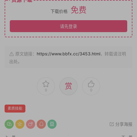
资源下载
免费
下载价格
请先登录
原文链接：
https://www.bbfx.cc/3453.html
，转载请注明
出处。
赏
0
0
素质技能
分享海报