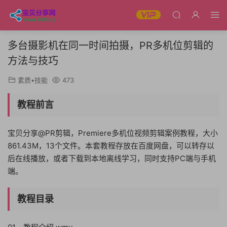
多台摄影机在同一时间拍摄，PR多机位剪辑的
方法与技巧
素质•技能
473
教程前言
宝贝分享@PR剪辑，Premiere多机位视频剪辑案例教程，大小
861.43M，13个文件。本套教程存放在百度网盘，可以转存以
后在线播放，或者下载到本地离线学习，同时支持PC端与手机
端。
教程目录