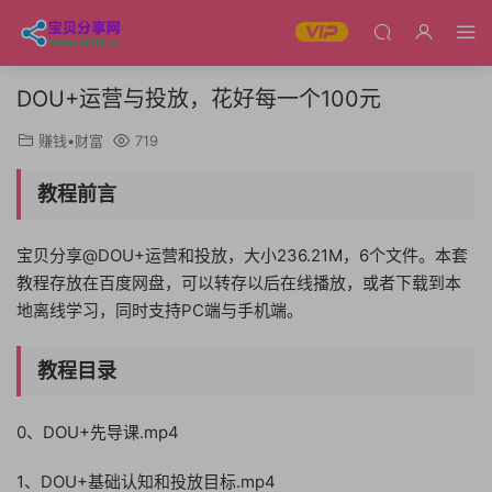
DOU+运营与投放，花好每一个100元
赚钱•财富
719
教程前言
宝贝分享@DOU+运营和投放，大小236.21M，6个文件。本套
教程存放在百度网盘，可以转存以后在线播放，或者下载到本
地离线学习，同时支持PC端与手机端。
教程目录
0、DOU+先导课.mp4
1、DOU+基础认知和投放目标.mp4