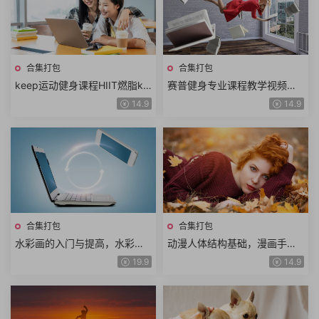
合集打包
合集打包
keep运动健身课程HIIT燃脂ke
赛普健身专业课程教学视频训
ep腹肌keep会员精讲keep付
练动作工具图表中外文献背部
14.9
14.9
费class动作示范现场教学
训练腹部训练肩部训练
合集打包
合集打包
水彩画的入门与提高，水彩画
动漫人体结构基础，漫画手绘
技法教程合集
课程合集
19.9
14.9