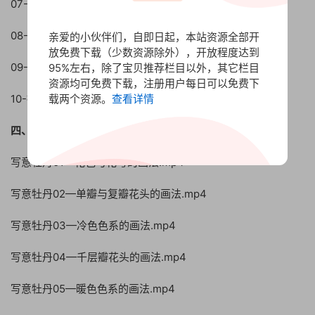
07-繁复而细腻的形式.mp4
08-高雅色调的形式.mp4
亲爱的小伙伴们，自即日起，本站资源全部开
放免费下载（少数资源除外），开放程度达到
09-水墨淋漓的形式.mp4
95%左右，除了宝贝推荐栏目以外，其它栏目
资源均可免费下载，注册用户每日可以免费下
10-抽象变形的形式.mp4
载两个资源。
查看详情
四、崔国庆写意牡丹课程（共15讲）
写意牡丹01—花苞与花萼的画法.mp4
写意牡丹02—单瓣与复瓣花头的画法.mp4
写意牡丹03—冷色色系的画法.mp4
写意牡丹04—千层瓣花头的画法.mp4
写意牡丹05—暖色色系的画法.mp4