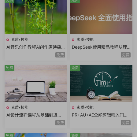
素质•技能
素质•技能
AI音乐创作教程Ai创作唐诗摇
DeepSeek使用精品教程从理
滚AI复活老照片AI制作MV情歌
论到实践模型训练DeepSeek
免费
免费
AI创意广告歌曲
技术生态AI时代必修课
免费
免费
素质•技能
素质•技能
AI设计流程课程从基础到进阶A
PR+AU+AE全能剪辑师入门课
I工具使用自动化流程AI出图案
程视频剪辑音频处理特效制作
免费
免费
例分析设计师必学
项目实战共35课时
免费
免费