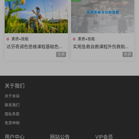
素质•技能
素质•技能
达芬奇调色思维课程基础色彩
实用急救自救课程外伤救助家
理论高级实战技巧模仿大师风
庭护理复苏急救骨伤救助重病
免费
免费
格项目实战思维进阶
防治知识技能全20讲
关于我们
关于本站
联系我们
隐私条款
免责申明
用户中心
网站公告
VIP会员