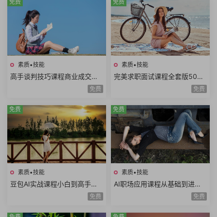
免费
免费
素质•技能
素质•技能
高手谈判技巧课程商业成交谈
完美求职面试课程全套版500
判底线谈判态度双赢思维谈判
强HR完美简历面试技巧电话面
免费
免费
筹码谈判目标25课时
试职业规划面试礼仪
免费
免费
素质•技能
素质•技能
豆包AI实战课程小白到高手速
AI职场应用课程从基础到进阶
成豆包智能体AI写作辅助内容
写日报做PPT做Excel写方案写
免费
免费
创作语言学习
公文AI提示词
免费
免费