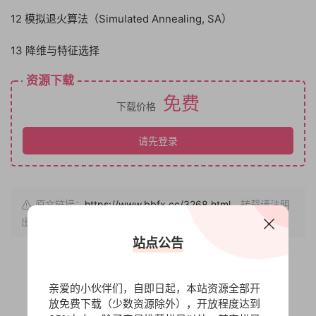
12 模拟退火算法（Simulated Annealing, SA）
13 降维与特征选择
资源下载
免费
下载价格
请先登录
原文链接：
https://www.bbfx.cc/3268.html
，转载请注明
出处。
站点公告
赏
亲爱的小伙伴们，自即日起，本站资源全部开
0
0
放免费下载（少数资源除外），开放程度达到