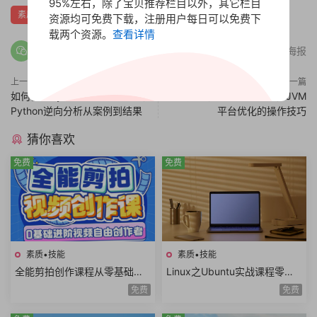
95%左右，除了宝贝推荐栏目以外，其它栏目
素质技能
资源均可免费下载，注册用户每日可以免费下
载两个资源。
查看详情
分享海报
上一篇
下一篇
如何使用Python数据分析实战，
Java虚拟机的原理与诊断，JVM
Python逆向分析从案例到结果
平台优化的操作技巧
猜你喜欢
免费
免费
素质•技能
素质•技能
全能剪拍创作课程从零基础到
Linux之Ubuntu实战课程零基
进阶视频拍摄视频剪辑视频自
础玩转嵌入式Linux工程师开发
免费
免费
由创作者
入门共22课时