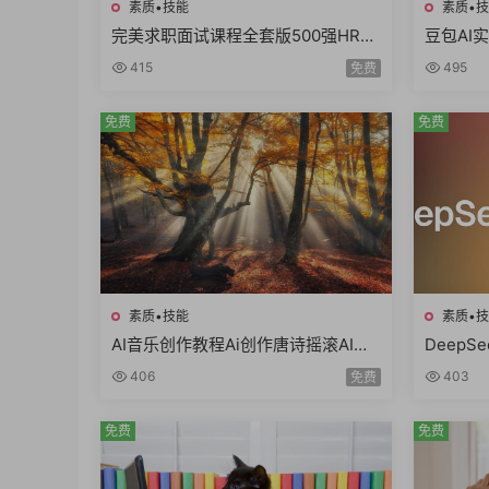
素质•技能
素质•
完美求职面试课程全套版500强HR完
豆包AI
美简历面试技巧电话面试职业规划面
智能体A
415
495
免费
试礼仪
免费
免费
素质•技能
素质•
AI音乐创作教程Ai创作唐诗摇滚AI复
Deep
活老照片AI制作MV情歌AI创意广告歌
践模型训
406
403
免费
曲
代必修
免费
免费