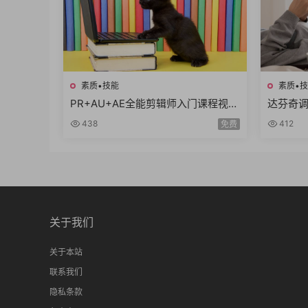
素质•技能
素质•
PR+AU+AE全能剪辑师入门课程视频
达芬奇
剪辑音频处理特效制作项目实战共35
级实战
438
412
免费
课时
维进阶
关于我们
关于本站
联系我们
隐私条款