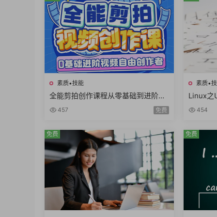
素质•技能
素质•
全能剪拍创作课程从零基础到进阶视
Linux
频拍摄视频剪辑视频自由创作者
嵌入式L
457
454
免费
时
免费
免费