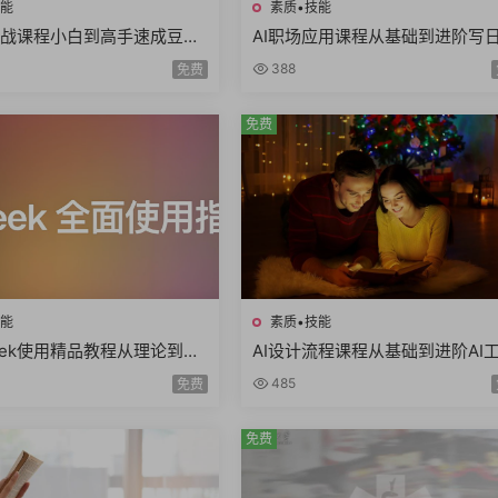
技能
素质•技能
实战课程小白到高手速成豆包
AI职场应用课程从基础到进阶写
I写作辅助内容创作语言学习
做PPT做Excel写方案写公文AI提
388
免费
词
免费
技能
素质•技能
Seek使用精品教程从理论到实
AI设计流程课程从基础到进阶AI
练DeepSeek技术生态AI时
使用自动化流程AI出图案例分析
485
免费
课
师必学
免费