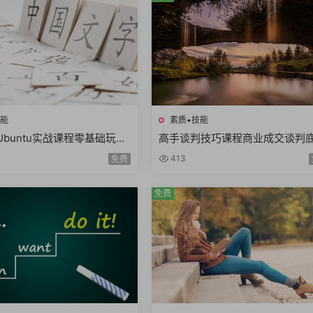
技能
素质•技能
之Ubuntu实战课程零基础玩转
高手谈判技巧课程商业成交谈判
inux工程师开发入门共22课
谈判态度双赢思维谈判筹码谈判
413
免费
25课时
免费