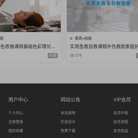
技能
素质•技能
调色思维课程基础色彩理论高
实用急救自救课程外伤救助家庭
技巧模仿大师风格项目实战思
复苏急救骨伤救助重病防治知识
374
免费
全20讲
用户中心
网站公告
VIP会员
个人中心
本站使用
会员升级
注册登录
栏目设计
会员流程
我的收藏
免费下载
会员权益