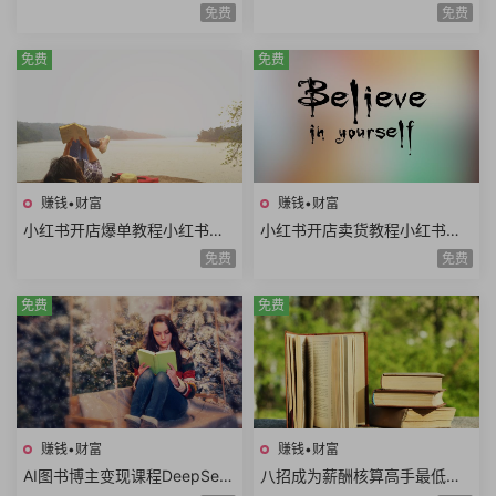
划高清视频拍摄AI类APP使用
修复动作视频说话视频黑白照
免费
免费
口播视频制作
片上色网赚项目
免费
免费
赚钱•财富
赚钱•财富
小红书开店爆单教程小红书店
小红书开店卖货教程小红书日
铺矩阵寻找爆品淘宝选品拼多
常运营对标同行小红书店铺管
免费
免费
多选品站内选品
理开通直播
免费
免费
赚钱•财富
赚钱•财富
AI图书博主变现课程DeepSee
八招成为薪酬核算高手最低工