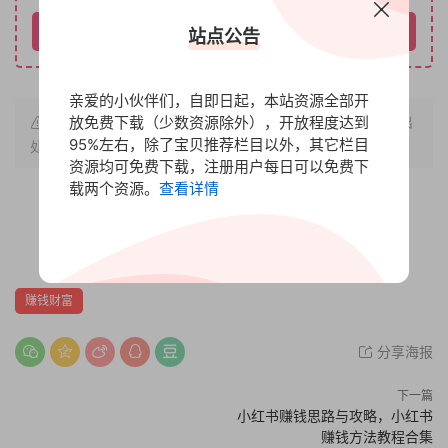
请先登录
站点公告
亲爱的小伙伴们，自即日起，本站资源全部开
原文链接：
放免费下载（少数资源除外），开放程度达到
https://www.bbfx.cc/297.html
，转载请注明出
95%左右，除了宝贝推荐栏目以外，其它栏目
处。
资源均可免费下载，注册用户每日可以免费下
载两个资源。
查看详情
赏
0
0
赚钱财富
分享海报
下一篇
小红书赚钱思路与攻略，小红书
赚钱方法教程合集