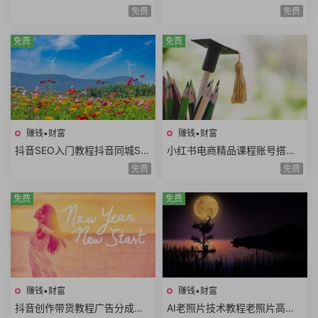
入门短视频搜索SEO关键词排
索优化技术关键词排名获取精
免费
免费
名优化短视频文案
准搜索流量询单
免费
免费
赚钱•财富
赚钱•财富
抖音SEO入门教程抖音同城SE
小红书电商精品课程账号搭建
O优化技巧关键词挖掘抖音搜
店铺开通选品技巧拍摄剪辑店
免费
免费
索优化保姆级教程
铺运营数据分析
免费
免费
赚钱•财富
赚钱•财富
抖音创作带货教程广告分成计
AI老照片技术教程老照片高清