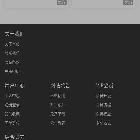
k生成原创图片爆款内容文案图
资个人所得税经济补偿金绩效
免费
免费
书赛道账号养号
薪资考勤薪资薪酬管理8课时
关于我们
关于本站
联系我们
隐私条款
免责申明
用户中心
网站公告
VIP会员
个人中心
本站使用
会员升级
注册登录
栏目设计
会员流程
我的收藏
免费下载
会员权益
工单系统
公告列表
永久地址
综合其它