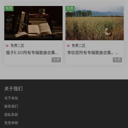
et)结合
免费
免费
免费二区
免费二区
瘦子E.SO所有专辑歌曲合集，
李玖哲所有专辑歌曲合集，喜
堪称新一代年轻饶舌天才
欢念中文书与林夕作品
免费
免费
关于我们
关于本站
联系我们
隐私条款
免责申明