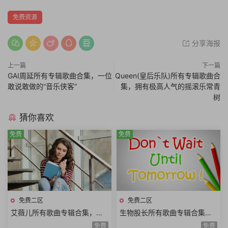
免费资源
分享海报
上一篇
下一篇
GAI周延所有专辑歌曲合集，一位
Queen(皇后乐队)所有专辑歌曲合
敢说敢做的“音乐侠客”
集，拥有极高人气的摇滚乐常青
树
猜你喜欢
免费
免费
免费二区
免费二区
艾薇儿所有歌曲专辑合集，永
生物股长所有歌曲专辑合集，
远的黑星BlackStar
日本三人音乐演唱组合
免费
免费