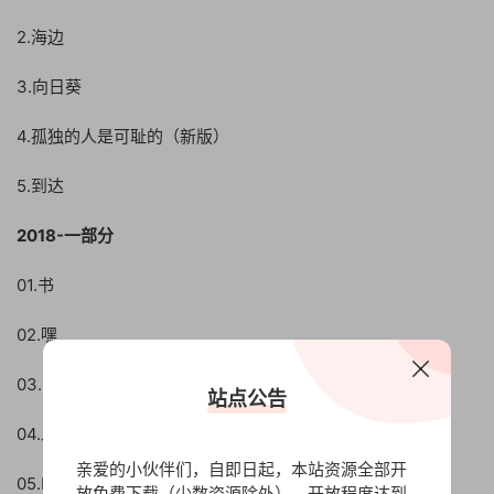
2.海边
3.向日葵
4.孤独的人是可耻的（新版）
5.到达
2018-一部分
01.书
02.嘿
03.时空
站点公告
04.发光
亲爱的小伙伴们，自即日起，本站资源全部开
05.ELLA
放免费下载（少数资源除外），开放程度达到