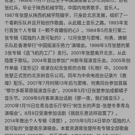
张楚，1968年11月17日出生于中国湖南省长沙市浏阳市，原名
张红兵，毕业于陕西机械学院，中国内地男歌手、音乐人。
1987年张楚从陕西机械学院辍学，只身赴北京发展，组织了一
个毒剌乐队并且开始创作歌曲，从此踏上音乐之路。1993年发
行首张个人专辑《一颗不肯媚俗的心》。1994年5月发行第二
张专辑《孤独的人是可耻的》，12月张楚与窦唯、何勇、唐朝
乐队赴香港举行“中国摇滚乐势力”演唱会。1998年3月张楚的第
3张专辑《造飞机的工厂》发行。2001年张楚离开北京，从此
隐匿于歌坛。2004年复出参加广州新年摇滚音乐会。2005年创
作单曲《变形记》收录在纪念张炬的合辑《礼物》中。2006年
张楚正式签约北京树音乐公司。同年为中央电视台记录片《敦
煌》配乐。2007年7月时隔13年后与窦唯、何勇同台参加首届
“鄂尔多斯草原摇滚音乐会”。2008年5月1日张楚参加成都橘子
音乐节。2009年6月客串演出话剧《那一夜，我们搞音乐》。
2010年1月15日在青岛音乐厅举行“树生长的声音-张楚冬季青岛
演唱会”。8月8日受邀参加话剧《我就乐意这样寂寞了》。
2014年推出个人专辑《清楚》。2015年5月24日举办“孤独的人
是可耻的”张楚南京演唱会。本套资源是张楚所有专辑全部歌曲