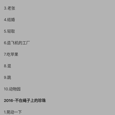
3.老张
4.结婚
5.轻取
6.造飞机的工厂
7.吃苹果
8.混
9.跳
10.动物园
2016-不在绳子上的珍珠
1.晃动一下