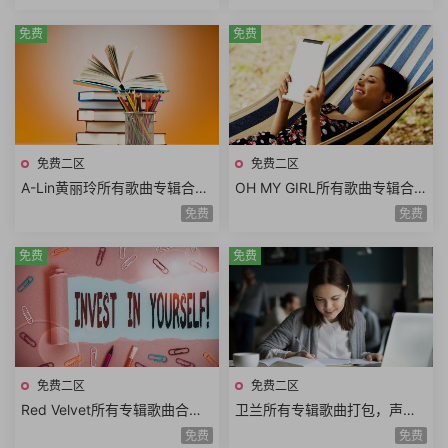
你》男主角
免费
免费
免费二区
免费二区
A-Lin黄丽玲所有歌曲专辑合
OH MY GIRL所有歌曲专辑合
集，张惠妹的嗓音与蔡依林的
集，韩国青春美少女演唱组合
免费
免费
外表
免费
免费
免费二区
免费二区
Red Velvet所有专辑歌曲合
卫兰所有专辑歌曲打包，声音
集，红色 (Red)与天鹅绒 (Velv
有一种空灵的感觉
免费
免费