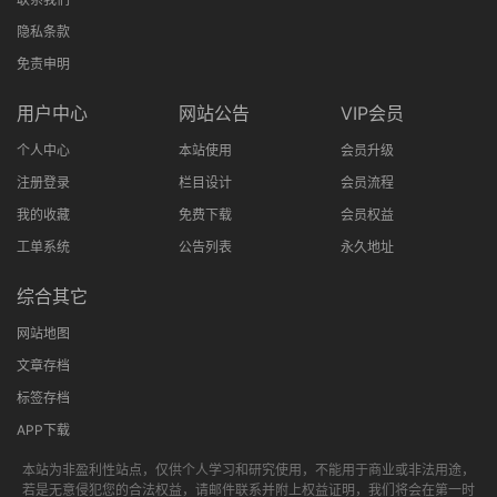
隐私条款
免责申明
用户中心
网站公告
VIP会员
个人中心
本站使用
会员升级
注册登录
栏目设计
会员流程
我的收藏
免费下载
会员权益
工单系统
公告列表
永久地址
综合其它
网站地图
文章存档
标签存档
APP下载
本站为非盈利性站点，仅供个人学习和研究使用，不能用于商业或非法用途，
若是无意侵犯您的合法权益，请邮件联系并附上权益证明，我们将会在第一时