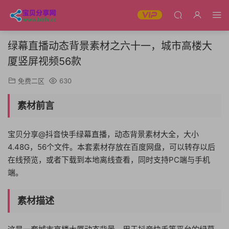
绿幕直播动态背景素材之六十一，城市高楼大
厦竖屏视频56款
免费二区
630
素材前言
宝贝分享@抖音快手绿幕直播，动态背景素材大全，大小
4.48G，56个文件。本套素材存放在百度网盘，可以转存以后
在线预览，或者下载到本地离线查看，同时支持PC端与手机
端。
素材描述