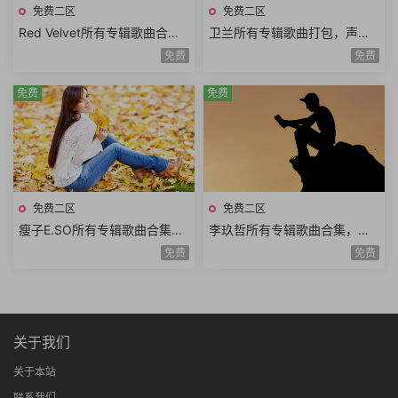
免费二区
免费二区
Red Velvet所有专辑歌曲合
卫兰所有专辑歌曲打包，声音
集，红色 (Red)与天鹅绒 (Velv
有一种空灵的感觉
免费
免费
et)结合
免费
免费
免费二区
免费二区
瘦子E.SO所有专辑歌曲合集，
李玖哲所有专辑歌曲合集，喜
堪称新一代年轻饶舌天才
欢念中文书与林夕作品
免费
免费
关于我们
关于本站
联系我们