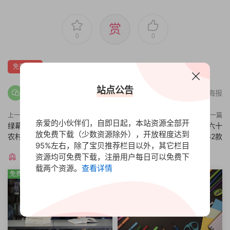
赏
0
0
免费资源
站点公告
分享海报
上一篇
下一篇
亲爱的小伙伴们，自即日起，本站资源全部开
绿幕直播动态背景素材之六十，
绿幕直播动态背景素材之六十
放免费下载（少数资源除外），开放程度达到
农村暴雨系列竖屏视频15款
二，城市夜景车流竖屏视频62款
95%左右，除了宝贝推荐栏目以外，其它栏目
资源均可免费下载，注册用户每日可以免费下
猜你喜欢
载两个资源。
查看详情
免费
免费