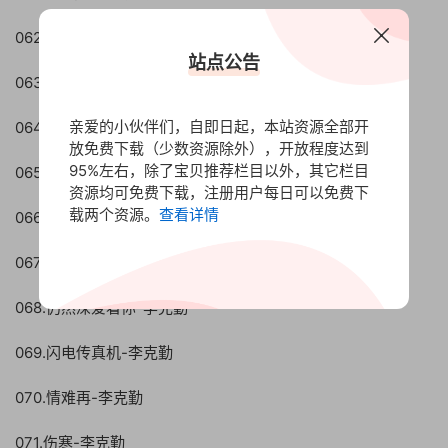
062.命运符号-李克勤
站点公告
063.男人的重罪-李克勤
亲爱的小伙伴们，自即日起，本站资源全部开
064.你是我的太阳-李克勤
放免费下载（少数资源除外），开放程度达到
95%左右，除了宝贝推荐栏目以外，其它栏目
065.破晓时分-李克勤
资源均可免费下载，注册用户每日可以免费下
载两个资源。
查看详情
066.前后脚-李克勤
067.破晓时份-李克勤
068.仍然深爱着你-李克勤
069.闪电传真机-李克勤
070.情难再-李克勤
071.伤寒-李克勤