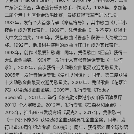
李克勤（Hacken Lee），1967年12月6日生于中国香港，籍贯
广东新会崖西，华语流行乐男歌手、作词人。1985年，参加第
二届全港十九区业余歌唱比赛，最终获得冠军而进入乐坛。
1987年，发行个人首张专辑《命运符号》，其中歌曲《月半小
夜曲》成为其代表作。1989年，凭借歌曲《一生不变》获得十
大中文金曲奖。1990年，凭借歌曲《眷恋》获得十大劲歌金曲
奖。1992年，他填词并演唱的歌曲《红日》成为其代表作。
1993年，创作《最爱》歌词；同年，凭借歌曲《回首》获得十
大劲歌金曲奖。1994年，发行个人首张普通话专辑《一生何
求》。2002年，首次获得十大劲歌金曲最受欢迎男歌星奖。
2005年，发行普通话专辑《爱可以问谁》；同年，第三度获得
十大劲歌金曲最受欢迎男歌星奖。2007年，凭借歌曲《花落谁
家》获得劲歌金曲金奖。2009年，发行专辑《Today
Special》。2011年，举行《李克勤&香港小交响乐团演奏厅
2011》个人演唱会。2012年，发行专辑《在森林和原野》 。
2013年，推出Hi-Fi发烧专辑《复克》。2017年，凭借歌曲
《一个都不能少》获得劲歌金曲颁奖典礼金曲金奖；同年，发
行出道30周年纪念专辑《30克》；同年，获得第21届全球华语