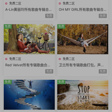
免费二区
免费二区
A-Lin黄丽玲所有歌曲专辑合
OH MY GIRL所有歌曲专辑合
集，张惠妹的嗓音与蔡依林的
集，韩国青春美少女演唱组合
免费
免费
外表
免费
免费
免费二区
免费二区
Red Velvet所有专辑歌曲合
卫兰所有专辑歌曲打包，声音
集，红色 (Red)与天鹅绒 (Velv
有一种空灵的感觉
免费
免费
et)结合
免费
免费