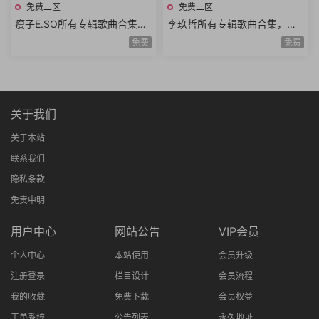
免费二区
免费二区
瘦子E.SO所有专辑歌曲合集，
李玖哲所有专辑歌曲合集，喜
堪称新一代年轻饶舌天才
欢念中文书与林夕作品
免费
免费
关于我们
关于本站
联系我们
隐私条款
免责申明
用户中心
网站公告
VIP会员
个人中心
本站使用
会员升级
注册登录
栏目设计
会员流程
我的收藏
免费下载
会员权益
工单系统
公告列表
永久地址