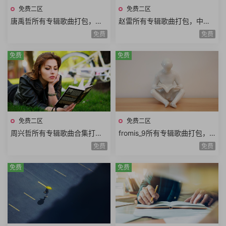
免费二区
免费二区
唐禹哲所有专辑歌曲打包，中
赵雷所有专辑歌曲打包，中国
国台湾流行乐男歌手
内地民谣男歌手
免费
免费
免费
免费
免费二区
免费二区
周兴哲所有专辑歌曲合集打
fromis_9所有专辑歌曲打包，
包，酷似韩剧《来自星星的
九位来自《偶像学校》的女孩
免费
免费
你》男主角
免费
免费