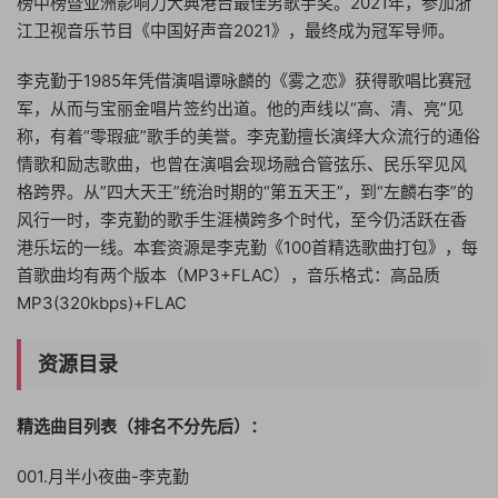
榜中榜暨亚洲影响力大典港台最佳男歌手奖。2021年，参加浙
江卫视音乐节目《中国好声音2021》，最终成为冠军导师。
李克勤于1985年凭借演唱谭咏麟的《雾之恋》获得歌唱比赛冠
军，从而与宝丽金唱片签约出道。他的声线以“高、清、亮”见
称，有着“零瑕疵”歌手的美誉。李克勤擅长演绎大众流行的通俗
情歌和励志歌曲，也曾在演唱会现场融合管弦乐、民乐罕见风
格跨界。从”四大天王”统治时期的“第五天王”，到“左麟右李”的
风行一时，李克勤的歌手生涯横跨多个时代，至今仍活跃在香
港乐坛的一线。本套资源是李克勤《100首精选歌曲打包》，每
首歌曲均有两个版本（MP3+FLAC），音乐格式：高品质
MP3(320kbps)+FLAC
资源目录
精选曲目列表（排名不分先后）：
001.月半小夜曲-李克勤