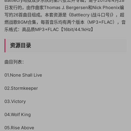
Battlecry地狱双步乐队的第八张公开专辑，是于2015年4月28
日发行的，由作曲家Thomas J. Bergersen和Nick Phoenix编
写的26首曲目组成。本套资源是《Battlecry (战斗口号)》，超
燃战歌BGM合集，每首音乐均有两个版本（MP3+FLAC），音
乐格式：高品质MP3+FLAC【16bit/44.1kHz】
资源目录
曲目列表：
01.None Shall Live
02.Stormkeeper
03.Victory
04.Wolf King
05.Rise Above