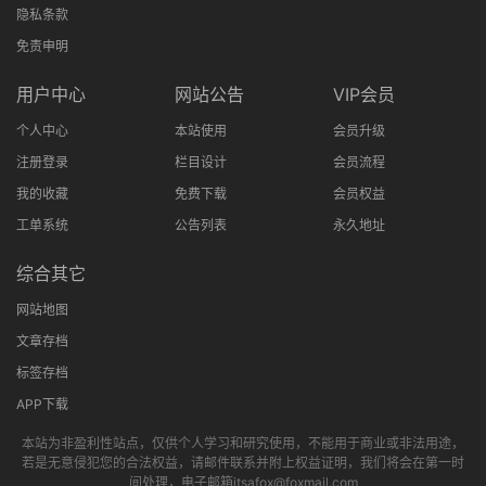
隐私条款
免责申明
用户中心
网站公告
VIP会员
个人中心
本站使用
会员升级
注册登录
栏目设计
会员流程
我的收藏
免费下载
会员权益
工单系统
公告列表
永久地址
综合其它
网站地图
文章存档
标签存档
APP下载
本站为非盈利性站点，仅供个人学习和研究使用，不能用于商业或非法用途，
若是无意侵犯您的合法权益，请邮件联系并附上权益证明，我们将会在第一时
间处理，电子邮箱itsafox@foxmail.com