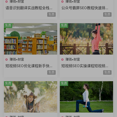
赚钱•财富
赚钱•财富
语音识别翻译实战教程全栈开
公众号霸屏SEO教程快速排名
发技术前后端架构设计副业赚
原理昵称内容霸屏高级霸屏拦
免费
免费
钱创业项目+源码
截全套流程玩法
免费
免费
赚钱•财富
赚钱•财富
短视频SEO优化课程新手快速
短视频SEO实操课程短视频搜
入门短视频搜索SEO关键词排
索优化技术关键词排名获取精
免费
免费
名优化短视频文案
准搜索流量询单
免费
免费