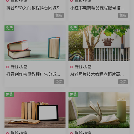
赚钱•财富
赚钱•财富
抖音SEO入门教程抖音同城SE
小红书电商精品课程账号搭建
O优化技巧关键词挖掘抖音搜
店铺开通选品技巧拍摄剪辑店
免费
免费
索优化保姆级教程
铺运营数据分析
免费
免费
赚钱•财富
赚钱•财富
抖音创作带货教程广告分成计
AI老照片技术教程老照片高清
划高清视频拍摄AI类APP使用
修复动作视频说话视频黑白照
免费
免费
口播视频制作
片上色网赚项目
免费
免费
赚钱•财富
赚钱•财富