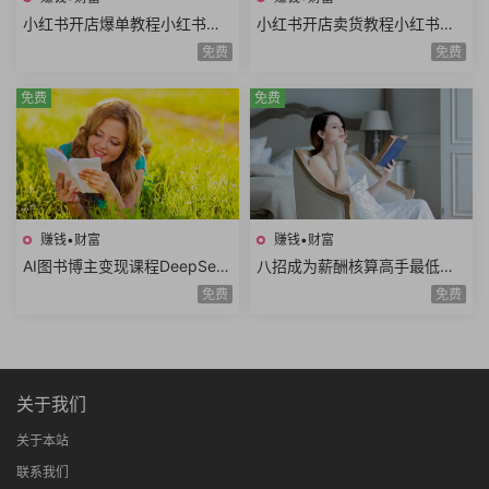
小红书开店爆单教程小红书店
小红书开店卖货教程小红书日
铺矩阵寻找爆品淘宝选品拼多
常运营对标同行小红书店铺管
免费
免费
多选品站内选品
理开通直播
免费
免费
赚钱•财富
赚钱•财富
AI图书博主变现课程DeepSee
八招成为薪酬核算高手最低工
k生成原创图片爆款内容文案图
资个人所得税经济补偿金绩效
免费
免费
书赛道账号养号
薪资考勤薪资薪酬管理8课时
关于我们
关于本站
联系我们