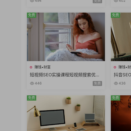
494
402
免费
+源码
法
免费
免费
赚钱•财富
赚钱•
短视频SEO实操课程短视频搜索优化
抖音SE
技术关键词排名获取精准搜索流量询
技巧关
446
436
免费
单
教程
免费
免费