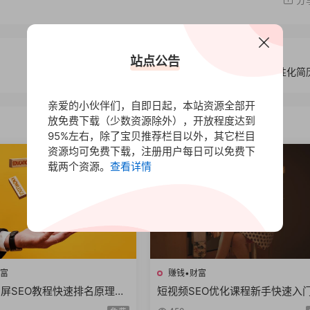
站点公告
AI简历设计与制作项目，独特的个性化简
亲爱的小伙伴们，自即日起，本站资源全部开
放免费下载（少数资源除外），开放程度达到
95%左右，除了宝贝推荐栏目以外，其它栏目
资源均可免费下载，注册用户每日可以免费下
免费
载两个资源。
查看详情
财富
赚钱•财富
屏SEO教程快速排名原理昵
短视频SEO优化课程新手快速入
霸屏高级霸屏拦截全套流程玩
视频搜索SEO关键词排名优化短