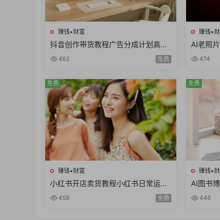
赚钱•财富
赚钱•
抖音创作带货教程广告分成计划高清
AI老照
视频拍摄AI类APP使用口播视频制作
作视频
463
474
免费
目
免费
免费
赚钱•财富
赚钱•
小红书开店卖货教程小红书日常运营
AI图书
对标同行小红书店铺管理开通直播
原创图
459
446
免费
养号