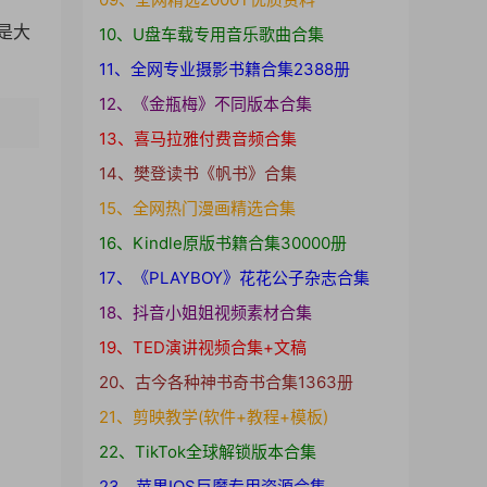
是大
10、U盘车载专用音乐歌曲合集
11、全网专业摄影书籍合集2388册
12、《金瓶梅》不同版本合集
13、喜马拉雅付费音频合集
14、樊登读书《帆书》合集
15、全网热门漫画精选合集
16、Kindle原版书籍合集30000册
17、《PLAYBOY》花花公子杂志合集
18、抖音小姐姐视频素材合集
19、TED演讲视频合集+文稿
20、古今各种神书奇书合集1363册
21、剪映教学(软件+教程+模板)
22、TikTok全球解锁版本合集
23、苹果IOS巨魔专用资源合集