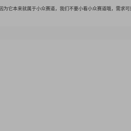
因为它本来就属于小众赛道，我们不要小看小众赛道哦，需求可