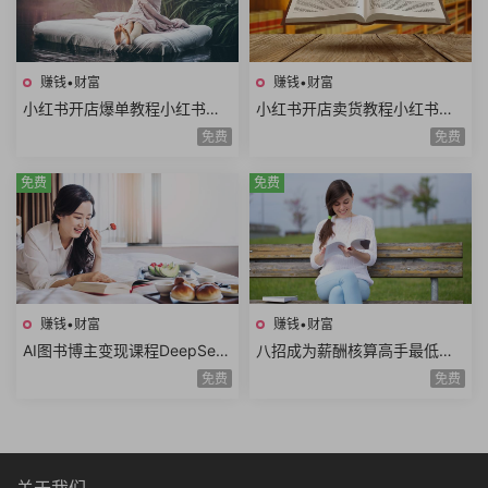
赚钱•财富
赚钱•财富
小红书开店爆单教程小红书店
小红书开店卖货教程小红书日
铺矩阵寻找爆品淘宝选品拼多
常运营对标同行小红书店铺管
免费
免费
多选品站内选品
理开通直播
免费
免费
赚钱•财富
赚钱•财富
AI图书博主变现课程DeepSee
八招成为薪酬核算高手最低工
k生成原创图片爆款内容文案图
资个人所得税经济补偿金绩效
免费
免费
书赛道账号养号
薪资考勤薪资薪酬管理8课时