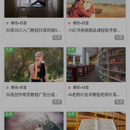
赚钱•财富
赚钱•财富
抖音SEO入门教程抖音同城SE
小红书电商精品课程账号搭建
O优化技巧关键词挖掘抖音搜
店铺开通选品技巧拍摄剪辑店
免费
免费
索优化保姆级教程
铺运营数据分析
免费
免费
赚钱•财富
赚钱•财富
抖音创作带货教程广告分成计
AI老照片技术教程老照片高清
划高清视频拍摄AI类APP使用
修复动作视频说话视频黑白照
免费
免费
口播视频制作
片上色网赚项目
免费
免费