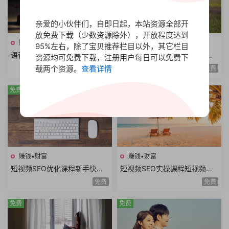
亲爱的小伙伴们，自即日起，本站资源全部开
放免费下载（少数资源除外），开放程度达到
赚钱•财富
赚钱•财富
95%左右，除了宝贝推荐栏目以外，其它栏目
语音识别翻译实战教程全栈开
公众号霸屏SEO教程快速排名
资源均可免费下载，注册用户每日可以免费下
发技术前后端架构设计副业赚
原理昵称内容霸屏高级霸屏拦
载两个资源。
查看详情
免费
免费
钱创业项目+源码
截全套流程玩法
免费
免费
赚钱•财富
赚钱•财富
短视频SEO优化课程新手快速
短视频SEO实操课程短视频搜
入门短视频搜索SEO关键词排
索优化技术关键词排名获取精
免费
免费
名优化短视频文案
准搜索流量询单
免费
免费