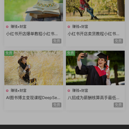
赚钱•财富
赚钱•财富
小红书开店爆单教程小红书店
小红书开店卖货教程小红书日
铺矩阵寻找爆品淘宝选品拼多
常运营对标同行小红书店铺管
免费
免费
多选品站内选品
理开通直播
免费
免费
赚钱•财富
赚钱•财富
AI图书博主变现课程DeepSee
八招成为薪酬核算高手最低工
k生成原创图片爆款内容文案图
资个人所得税经济补偿金绩效
免费
免费
书赛道账号养号
薪资考勤薪资薪酬管理8课时