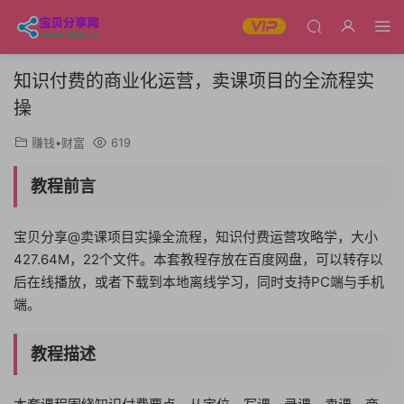
知识付费的商业化运营，卖课项目的全流程实
操
赚钱•财富
619
教程前言
宝贝分享@卖课项目实操全流程，知识付费运营攻略学，大小
427.64M，22个文件。本套教程存放在百度网盘，可以转存以
后在线播放，或者下载到本地离线学习，同时支持PC端与手机
端。
教程描述