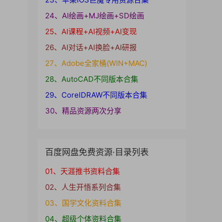
24、AI绘画+MJ绘画+SD绘画
25、AI课程+AI视频+AI变现
26、AI对话+AI换脸+AI研报
27、Adobe全家桶(WIN+MAC)
28、AutoCAD不同版本合集
29、CorelDRAW不同版本合集
30、精品资源两次分享
百度网盘免费资源·目录列表
01、天涯推书资料合集
02、人生开悟系列合集
03、国学文化资料合集
04、超级个体资料合集