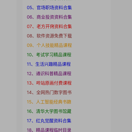
05、官场职场资料合集
06、商业投资资料合集
07、老方开窍资料合集
08、软件资源免费下载
09、个人技能精品课程
10、考试学习精品课程
11、生活兴趣精品课程
12、通识科普精品课程
13、哔站原画付费课程
14、全网热门数字图书
15、人工智能经典书籍
16、清华大学图书馆藏
17、红丸觉醒资料合集
18、精品课程临时目录