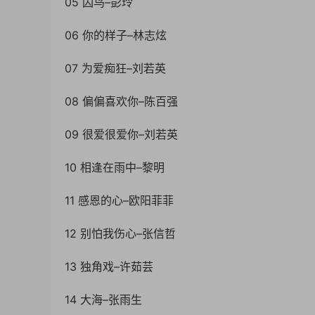
05 囚鸟–彭玲
06 你的样子–林志炫
07 为爱痴狂–刘若英
08 偏偏喜欢你–陈百强
09 很爱很爱你–刘若英
10 相逢在雨中–黎明
11 感恩的心–欧阳菲菲
12 别怕我伤心–张信哲
13 独角戏–许茹芸
14 大海–张雨生