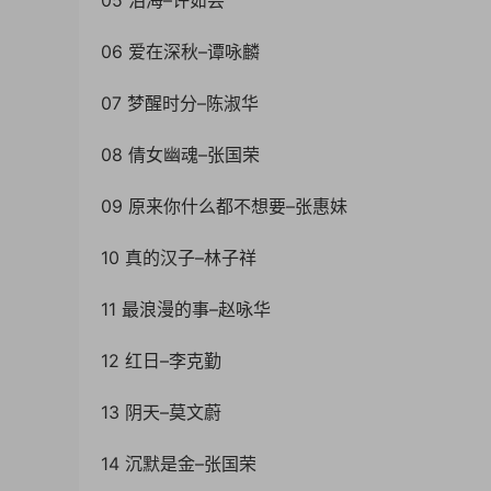
05 泪海–许茹芸
06 爱在深秋–谭咏麟
07 梦醒时分–陈淑华
08 倩女幽魂–张国荣
09 原来你什么都不想要–张惠妹
10 真的汉子–林子祥
11 最浪漫的事–赵咏华
12 红日–李克勤
13 阴天–莫文蔚
14 沉默是金–张国荣