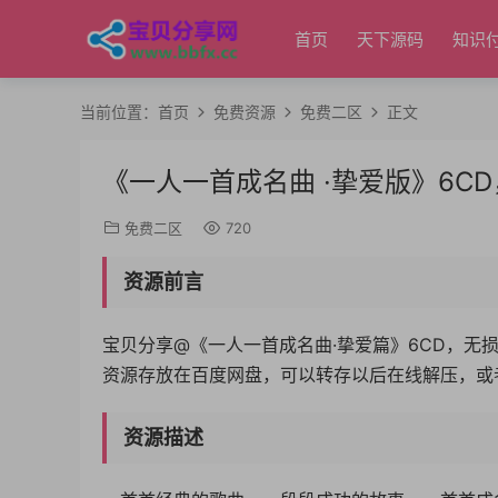
首页
天下源码
知识
当前位置：
首页
免费资源
免费二区
正文
《一人一首成名曲 ·挚爱版》6C
免费二区
720
资源前言
宝贝分享@《一人一首成名曲·挚爱篇》6CD，无损M
资源存放在百度网盘，可以转存以后在线解压，或
资源描述