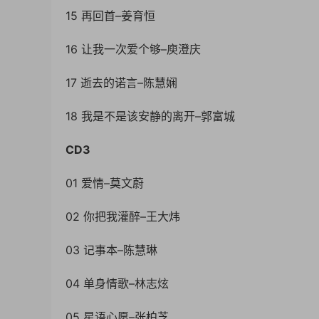
15 再回首–姜育恒
16 让我一次爱个够–庾澄庆
17 逝去的诺言–陈慧娴
18 我是不是该安静的离开–郭富城
CD3
01 爱情–莫文蔚
02 你把我灌醉–王大炜
03 记事本–陈慧琳
04 单身情歌–林志炫
05 星语心愿–张柏芝