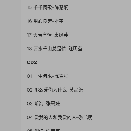
15 千千阙歌–陈慧娴
16 用心良苦–张宇
17 天若有情–袁凤英
18 万水千山总是情–汪明荃
CD2
01 一生何求–陈百强
02 那么爱你为什么–黄品源
03 听海–张惠妹
04 爱我的人和我爱的人–游鸿明