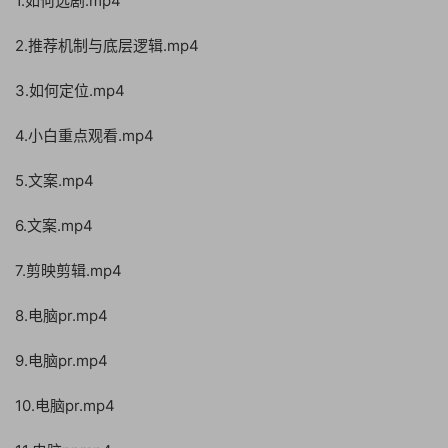
1.如何选剧.mp4
2.推荐机制与底层逻辑.mp4
3.如何定位.mp4
4.小白重点观看.mp4
5.文案.mp4
6.文案.mp4
7.剪映剪辑.mp4
8.电脑pr.mp4
9.电脑pr.mp4
10.电脑pr.mp4