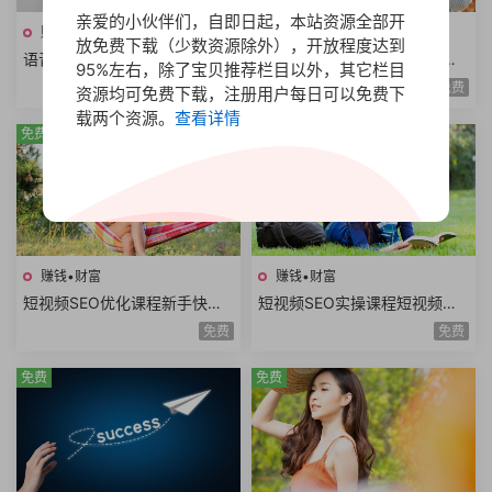
亲爱的小伙伴们，自即日起，本站资源全部开
赚钱•财富
赚钱•财富
放免费下载（少数资源除外），开放程度达到
语音识别翻译实战教程全栈开
公众号霸屏SEO教程快速排名
95%左右，除了宝贝推荐栏目以外，其它栏目
发技术前后端架构设计副业赚
原理昵称内容霸屏高级霸屏拦
免费
免费
资源均可免费下载，注册用户每日可以免费下
钱创业项目+源码
截全套流程玩法
载两个资源。
查看详情
免费
免费
赚钱•财富
赚钱•财富
短视频SEO优化课程新手快速
短视频SEO实操课程短视频搜
入门短视频搜索SEO关键词排
索优化技术关键词排名获取精
免费
免费
名优化短视频文案
准搜索流量询单
免费
免费