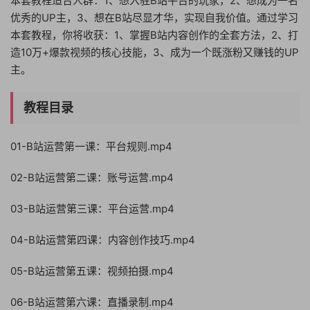
本套教程适合人群：1、想入驻B站平台的玩家，2、想成为一名
优秀的UP主，3、想在B站尽显才华，实现自我价值。通过学习
本套教程，你将收获：1、掌握B站内容创作的全套方法，2、打
造10万+爆款视频的核心技能，3、成为一个既涨粉又赚钱的UP
主。
教程目录
01-B站运营第一课：平台规则.mp4
02-B站运营第二课：账号运营.mp4
03-B站运营第三课：平台运营.mp4
04-B站运营第四课：内容创作技巧.mp4
05-B站运营第五课：视频拍摄.mp4
06-B站运营第六课：直播录制.mp4