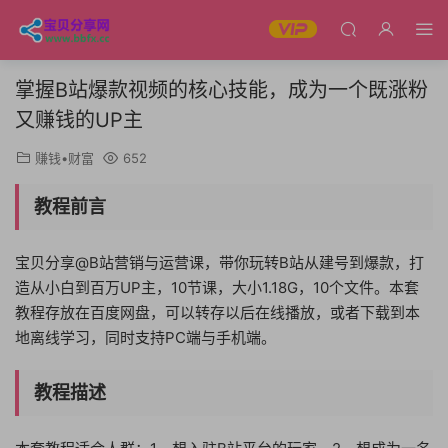
掌握B站爆款视频的核心技能，成为一个既涨粉
又赚钱的UP主
赚钱•财富
652
教程前言
宝贝分享@B站营销与运营课，带你玩转B站从建号到爆款，打
造从小白到百万UP主，10节课，大小1.18G，10个文件。本套
教程存放在百度网盘，可以转存以后在线播放，或者下载到本
地离线学习，同时支持PC端与手机端。
教程描述