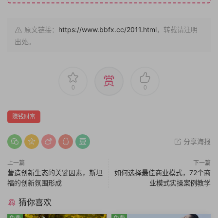
原文链接：
https://www.bbfx.cc/2011.html
，转载请注明
出处。
赏
0
0
赚钱财富
分享海报
上一篇
下一篇
营造创新生态的关键因素，斯坦
如何选择最佳商业模式，72个商
福的创新氛围形成
业模式实操案例教学
猜你喜欢