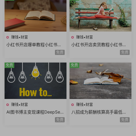
赚钱•财富
赚钱•财富
小红书开店爆单教程小红书店
小红书开店卖货教程小红书日
铺矩阵寻找爆品淘宝选品拼多
常运营对标同行小红书店铺管
免费
免费
多选品站内选品
理开通直播
免费
免费
赚钱•财富
赚钱•财富
AI图书博主变现课程DeepSee
八招成为薪酬核算高手最低工
k生成原创图片爆款内容文案图
资个人所得税经济补偿金绩效
免费
免费
书赛道账号养号
薪资考勤薪资薪酬管理8课时