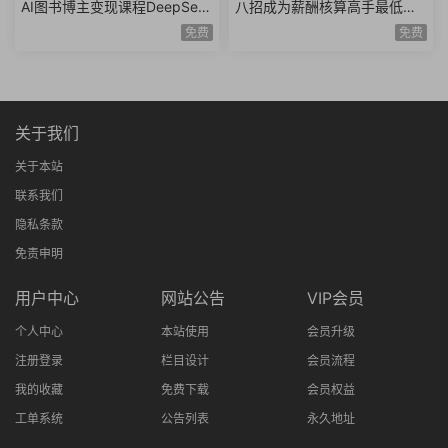
AI图书博主变现课程DeepSee
八招成为薪酬核算高手最低工
k生成原创图片爆款内容文案图
资个人所得税经济补偿金绩效
免费
免费
书赛道账号养号
薪资考勤薪资薪酬管理8课时
关于我们
关于本站
联系我们
隐私条款
免责申明
用户中心
网站公告
VIP会员
个人中心
本站使用
会员升级
注册登录
栏目设计
会员流程
我的收藏
免费下载
会员权益
工单系统
公告列表
永久地址