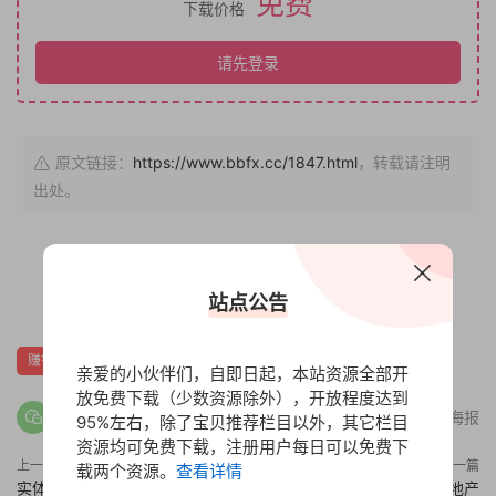
免费
下载价格
请先登录
原文链接：
https://www.bbfx.cc/1847.html
，转载请注明
出处。
赏
0
0
站点公告
赚钱财富
亲爱的小伙伴们，自即日起，本站资源全部开
放免费下载（少数资源除外），开放程度达到
分享海报
95%左右，除了宝贝推荐栏目以外，其它栏目
资源均可免费下载，注册用户每日可以免费下
上一篇
下一篇
载两个资源。
查看详情
实体店商业模式解析，16个行业
15种拿地场景的案例讲解，地产