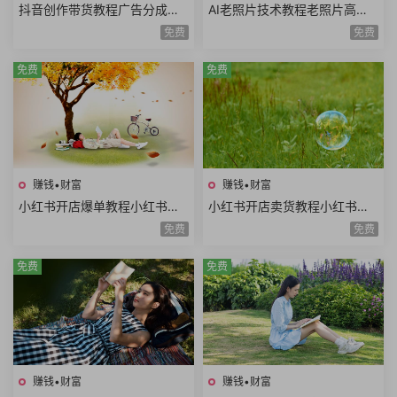
抖音创作带货教程广告分成计
AI老照片技术教程老照片高清
划高清视频拍摄AI类APP使用
修复动作视频说话视频黑白照
免费
免费
口播视频制作
片上色网赚项目
免费
免费
赚钱•财富
赚钱•财富
小红书开店爆单教程小红书店
小红书开店卖货教程小红书日
铺矩阵寻找爆品淘宝选品拼多
常运营对标同行小红书店铺管
免费
免费
多选品站内选品
理开通直播
免费
免费
赚钱•财富
赚钱•财富