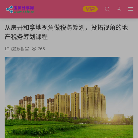
从‬房开和拿地视‬角做税务‬筹划，投拓视角的地
产税务筹划课程
赚钱•财富
765