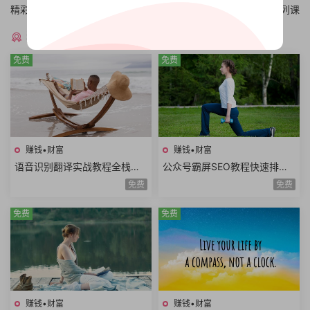
精彩案例教学
拿地税费计算系列课
猜你喜欢
免费
免费
赚钱•财富
赚钱•财富
语音识别翻译实战教程全栈开
公众号霸屏SEO教程快速排名
发技术前后端架构设计副业赚
原理昵称内容霸屏高级霸屏拦
免费
免费
钱创业项目+源码
截全套流程玩法
免费
免费
赚钱•财富
赚钱•财富