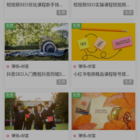
短视频SEO优化课程新手快速
短视频SEO实操课程短视频搜
入门短视频搜索SEO关键词排
索优化技术关键词排名获取精
免费
免费
名优化短视频文案
准搜索流量询单
免费
免费
赚钱•财富
赚钱•财富
抖音SEO入门教程抖音同城SE
小红书电商精品课程账号搭建
O优化技巧关键词挖掘抖音搜
店铺开通选品技巧拍摄剪辑店
免费
免费
索优化保姆级教程
铺运营数据分析
免费
免费
赚钱•财富
赚钱•财富