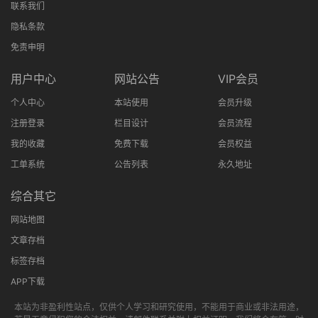
联系我们
隐私条款
免责申明
用户中心
网站公告
VIP会员
个人中心
本站使用
会员升级
注册登录
栏目设计
会员流程
我的收藏
免费下载
会员权益
工单系统
公告列表
永久地址
综合其它
网站地图
文章存档
标签存档
APP下载
本站为非盈利性站点，仅供个人学习和研究使用，不能用于商业或非法用途，