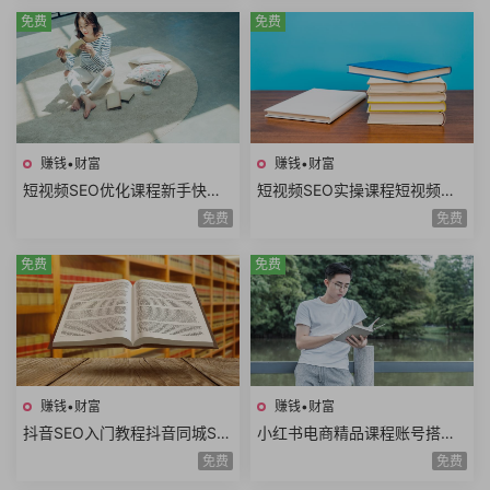
免费
免费
赚钱•财富
赚钱•财富
短视频SEO优化课程新手快速
短视频SEO实操课程短视频搜
入门短视频搜索SEO关键词排
索优化技术关键词排名获取精
免费
免费
名优化短视频文案
准搜索流量询单
免费
免费
赚钱•财富
赚钱•财富
抖音SEO入门教程抖音同城SE
小红书电商精品课程账号搭建
O优化技巧关键词挖掘抖音搜
店铺开通选品技巧拍摄剪辑店
免费
免费
索优化保姆级教程
铺运营数据分析