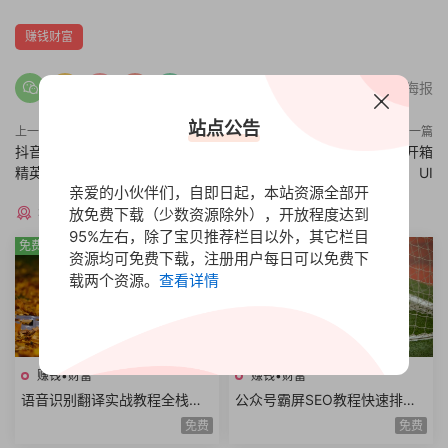
赚钱财富
分享海报
站点公告
上一篇
下一篇
抖音图文带货低门槛，基础班与
实物盲盒抽奖平台，仿CSGO开箱
精英班教学
UI
亲爱的小伙伴们，自即日起，本站资源全部开
猜你喜欢
放免费下载（少数资源除外），开放程度达到
95%左右，除了宝贝推荐栏目以外，其它栏目
免费
免费
资源均可免费下载，注册用户每日可以免费下
载两个资源。
查看详情
赚钱•财富
赚钱•财富
语音识别翻译实战教程全栈开
公众号霸屏SEO教程快速排名
发技术前后端架构设计副业赚
原理昵称内容霸屏高级霸屏拦
免费
免费
钱创业项目+源码
截全套流程玩法