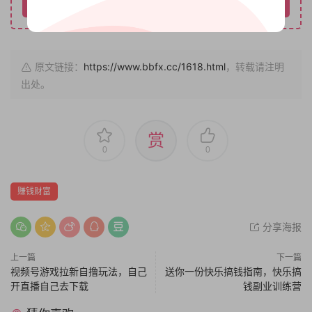
请先登录
原文链接：
https://www.bbfx.cc/1618.html
，转载请注明
出处。
赏
0
0
赚钱财富
分享海报
上一篇
下一篇
视频号游戏拉新自撸玩法，自己
送你一份快乐搞钱指南，快乐搞
开直播自己去下载
钱副业训练营