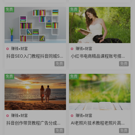
名优化短视频文案
准搜索流量询单
免费
免费
赚钱•财富
赚钱•财富
抖音SEO入门教程抖音同城SE
小红书电商精品课程账号搭建
O优化技巧关键词挖掘抖音搜
店铺开通选品技巧拍摄剪辑店
免费
免费
索优化保姆级教程
铺运营数据分析
免费
免费
赚钱•财富
赚钱•财富
抖音创作带货教程广告分成计
AI老照片技术教程老照片高清
划高清视频拍摄AI类APP使用
修复动作视频说话视频黑白照
免费
免费
口播视频制作
片上色网赚项目