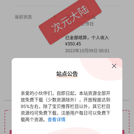
站点公告
亲爱的小伙伴们，自即日起，本站资源全部开
放免费下载（少数资源除外），开放程度达到
95%左右，除了宝贝推荐栏目以外，其它栏目
资源下载
资源均可免费下载，注册用户每日可以免费下
免费
载两个资源。
查看详情
下载价格