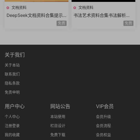
文档资料
文档资料
DeepSeek文档资料合集提示
书法艺术资料合集书法解析书
词技巧高效提问模板DeepSee
法结构字帖临摹书法鉴赏书法
免费
免费
k使用指南实操手册汇总
技法历代书法大家理论
关于我们
关于本站
联系我们
隐私条款
免责申明
用户中心
网站公告
VIP会员
个人中心
本站使用
会员升级
注册登录
栏目设计
会员流程
我的收藏
免费下载
会员权益