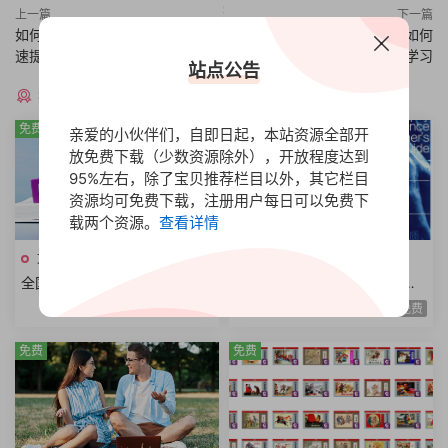
上一篇
下一篇
如何实现爆发式的成长，个人快
个人战略与商业价值重塑，如何
速提升的25种思维
有策略的深度学习
站点公告
猜你喜欢
免费
免费
亲爱的小伙伴们，自即日起，本站资源全部开
放免费下载（少数资源除外），开放程度达到
95%左右，除了宝贝推荐栏目以外，其它栏目
资源均可免费下载，注册用户每日可以免费下
载两个资源。
查看详情
文档资料
文档资料
全国一级建造师职业资格考试
人人该懂科普系列丛书法庭科
用书资料合集2024年版本PDF
学克隆技术科学哲学启蒙运动
免费
免费
电子版全6册
扫描电子版本共9册
免费
免费