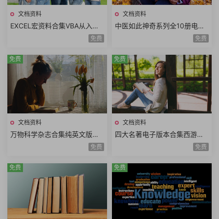
文档资料
文档资料
EXCEL宏资料合集VBA从入门
中医如此神奇系列全10册电子
到精通一键搞定Excel最强教科
高清版拔罐刮痧食疗药膳熏蒸
免费
免费
书案例实战
药浴经典中医书籍
免费
免费
文档资料
文档资料
万物科学杂志合集纯英文版青
四大名著电子版本合集西游记
少年科普读物PDF电子版HowIt
红楼梦水浒传三国演义漫画版
免费
免费
Works2014年-2024年
全套单册电子书合集
免费
免费