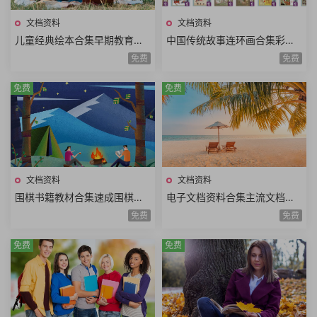
文档资料
文档资料
儿童经典绘本合集早期教育儿
中国传统故事连环画合集彩楼
童读物绘画文字讲故事图画书P
记长坂坡卖油郎穆桂英望江亭
免费
免费
PS格式有娃必备620册
西厢记小人书全48册
免费
免费
文档资料
文档资料
围棋书籍教材合集速成围棋书
电子文档资料合集主流文档格
籍大全围棋实战技巧手册围棋
式不同文档内容pdf文档word
免费
免费
系列讲座丛书围棋现代技艺丛
文档kindle文档合集
书
免费
免费