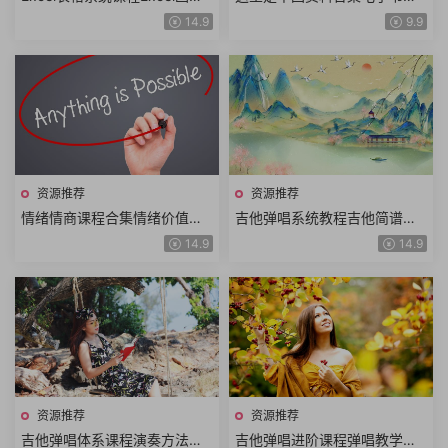
公式Excel数据透视表Excel图
册中国地理科普华夏文明史诗
14.9
9.9
表视频教程+课件资料
年度好书高分推荐
资源推荐
资源推荐
情绪情商课程合集情绪价值洞
吉他弹唱系统教程吉他简谱曲
悉人性提高情商人际交往沟通
谱300首吉他从入门到进阶到
14.9
14.9
交流识人技巧情绪管理
高阶体系大课157小课时
资源推荐
资源推荐
吉他弹唱体系课程演奏方法吉
吉他弹唱进阶课程弹唱教学前