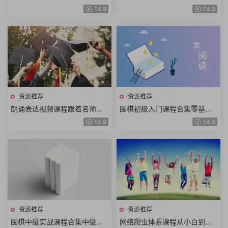
他乐理音阶设计扫弦方法吉他
奏示范前奏教学全曲示范全曲
14.9
14.9
和弦识谱记谱系统化教学
教学+电子版吉他谱
资源推荐
资源推荐
朗诵表达视频课程跟着名师学
围棋初级入门课程合集零基础
习作品朗诵诗歌童话寓言散文
学围棋快乐学习围棋动画围棋
14.9
14.9
朗诵技巧表达技巧
教学围棋学堂围棋口诀
资源推荐
资源推荐
围棋中级实战课程合集中级棋
网络爬虫体系课程从小白到高