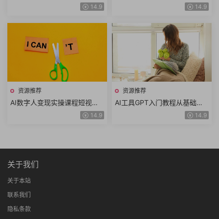
理基本定式骗招怪招变化解析
手轻松搞定网络爬虫快速掌握
14.9
14.9
对杀技巧围棋布局围棋教室
爬虫技术共52讲
资源推荐
资源推荐
AI数字人变现实操课程短视频
AI工具GPT入门教程从基础概
涨粉数字人拍摄数字人工具数
念到高级功能从技术进阶到实
14.9
14.9
字人推广AI流量变现
战讲解ChatGPT
关于我们
关于本站
联系我们
隐私条款