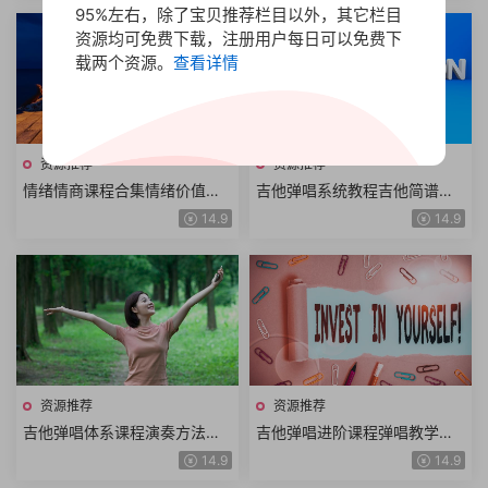
95%左右，除了宝贝推荐栏目以外，其它栏目
资源均可免费下载，注册用户每日可以免费下
载两个资源。
查看详情
资源推荐
资源推荐
情绪情商课程合集情绪价值洞
吉他弹唱系统教程吉他简谱曲
悉人性提高情商人际交往沟通
谱300首吉他从入门到进阶到
14.9
14.9
交流识人技巧情绪管理
高阶体系大课157小课时
资源推荐
资源推荐
吉他弹唱体系课程演奏方法吉
吉他弹唱进阶课程弹唱教学前
他乐理音阶设计扫弦方法吉他
奏示范前奏教学全曲示范全曲
14.9
14.9
和弦识谱记谱系统化教学
教学+电子版吉他谱