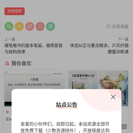
资源推荐
分享海报
上一篇
下一篇
硬笔楷书的基本笔画，偏旁部首
体态纠正与要点精讲，21天纤细
与结构规律
腰腹训练课
猜你喜欢
站点公告
资源推荐
资源推荐
Excel表格系统课程Excel函数
这里是中国资料合集电子书全3
亲爱的小伙伴们，自即日起，本站资源全部开
公式Excel数据透视表Excel图
册中国地理科普华夏文明史诗
14.9
9.9
放免费下载（少数资源除外），开放程度达到
表视频教程+课件资料
年度好书高分推荐