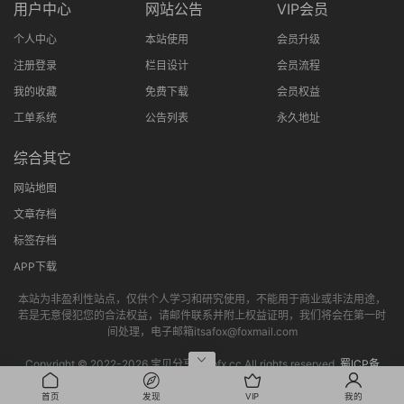
用户中心
网站公告
VIP会员
个人中心
本站使用
会员升级
注册登录
栏目设计
会员流程
我的收藏
免费下载
会员权益
工单系统
公告列表
永久地址
综合其它
网站地图
文章存档
标签存档
APP下载
本站为非盈利性站点，仅供个人学习和研究使用，不能用于商业或非法用途，
若是无意侵犯您的合法权益，请邮件联系并附上权益证明，我们将会在第一时
间处理，电子邮箱itsafox@foxmail.com
Copyright © 2022-
2026 宝贝分享网bbfx.cc All rights reserved.
蜀ICP备
2022013802号-4
首页
发现
VIP
我的