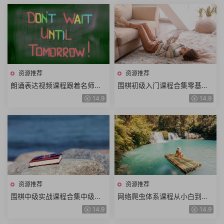
资源推荐
资源推荐
朗诵表达视频课程跟着名师学
围棋初级入门课程合集零基础
习作品朗诵诗歌童话寓言散文
学围棋快乐学习围棋动画围棋
14.9
14.9
朗诵技巧表达技巧
教学围棋学堂围棋口诀
资源推荐
资源推荐
围棋中级实战课程合集中级棋
网络爬虫体系课程从小白到高
理基本定式骗招怪招变化解析
手轻松搞定网络爬虫快速掌握
14.9
14.9
对杀技巧围棋布局围棋教室
爬虫技术共52讲