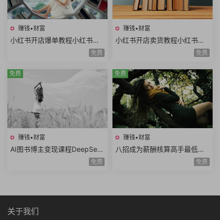
赚钱•财富
赚钱•财富
小红书开店爆单教程小红书店
小红书开店卖货教程小红书日
铺矩阵寻找爆品淘宝选品拼多
常运营对标同行小红书店铺管
免费
免费
多选品站内选品
理开通直播
免费
免费
赚钱•财富
赚钱•财富
AI图书博主变现课程DeepSee
八招成为薪酬核算高手最低工
k生成原创图片爆款内容文案图
资个人所得税经济补偿金绩效
免费
免费
书赛道账号养号
薪资考勤薪资薪酬管理8课时
关于我们