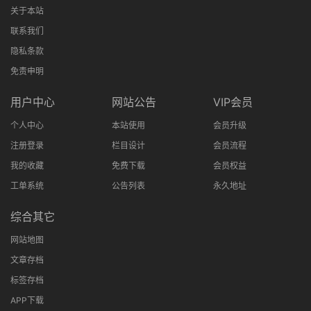
关于本站
联系我们
隐私条款
免责申明
用户中心
网站公告
VIP会员
个人中心
本站使用
会员升级
注册登录
栏目设计
会员流程
我的收藏
免费下载
会员权益
工单系统
公告列表
永久地址
综合其它
网站地图
文章存档
标签存档
APP下载