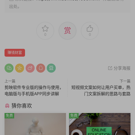
出处。
赏
0
0
赚钱财富
分享海报
上一篇
下一篇
剪映软件专业版的操作与使用，
短视频文案如何让用户买单，热
电脑版与手机版APP同步讲解
门文案拆解的思路与套路
猜你喜欢
免费
免费